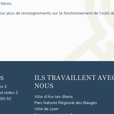
itères.
ur plus de renseignements sur le fonctionnement de l'outil d
ILS TRAVAILLENT AVE
S
NOUS
ex 2
nd cedex 2
Ville d'Aix-les-Bains
 85 92
Parc Naturel Régional des Bauges
Ville de Lyon