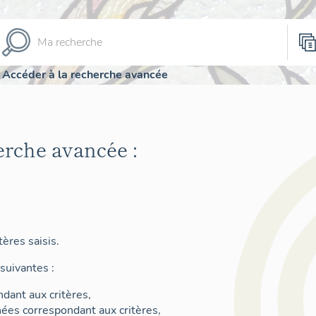
Accéder à la recherche avancée
erche avancée :
ères saisis.
suivantes :
dant aux critères,
nées correspondant aux critères,