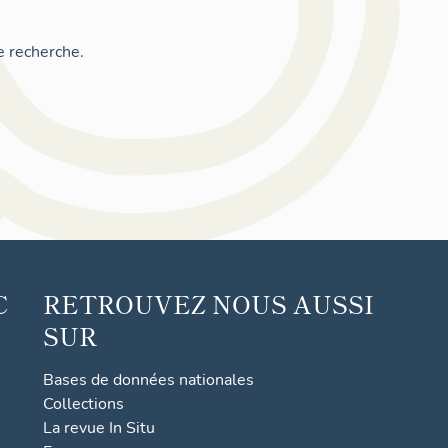
e recherche.
C
RETROUVEZ NOUS AUSSI
SUR
Bases de données nationales
Collections
La revue In Situ