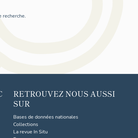
e recherche.
C
RETROUVEZ NOUS AUSSI
SUR
Bases de données nationales
Collections
La revue In Situ