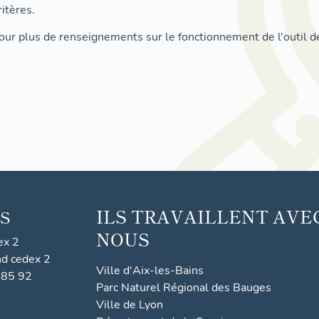
itères.
ur plus de renseignements sur le fonctionnement de l'outil d
ILS TRAVAILLENT AVE
S
NOUS
ex 2
nd cedex 2
Ville d'Aix-les-Bains
 85 92
Parc Naturel Régional des Bauges
Ville de Lyon