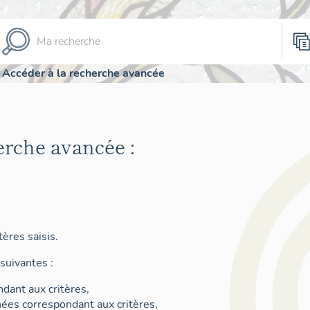
Accéder à la recherche avancée
erche avancée :
ères saisis.
suivantes :
dant aux critères,
nées correspondant aux critères,