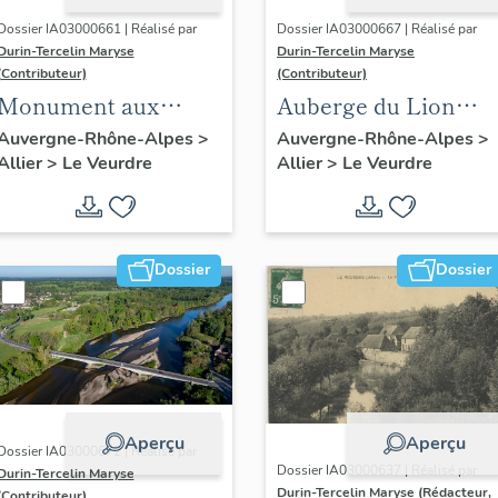
Dossier IA03000661 | Réalisé par
Dossier IA03000667 | Réalisé par
Durin-Tercelin Maryse
Durin-Tercelin Maryse
(Contributeur)
(Contributeur)
Monument aux
Auberge du Lion
morts
d'Or puis auberge de
Auvergne-Rhône-Alpes
>
Auvergne-Rhône-Alpes
>
Allier
>
Le Veurdre
Allier
>
Le Veurdre
la Croix d'Or
actuellement maiso
d'habitation.
Dossier
Dossier
Aperçu
Aperçu
Dossier IA03000672 | Réalisé par
Dossier IA03000637 | Réalisé par
Durin-Tercelin Maryse
Durin-Tercelin Maryse (Rédacteur,
(Contributeur)