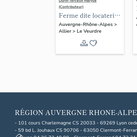
Durin-Tercelin Maryse
(Contributeur)
Ferme dite locaterie
de Jolivet puis
Auvergne-Rhône-Alpes
>
Allier
>
Le Veurdre
domaine Jolivet
actuellement maison
d'habitation.
RÉGION
AUVERGNE RHONE-ALPE
- 101 cours Charlemagne CS 20033 - 69269 Lyon ced
- 59 bd L. Jouhaux CS 90706 - 63050 Clermont-Ferra