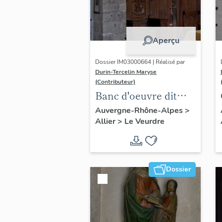
Aperçu
Dossier IM03000664 | Réalisé par
Durin-Tercelin Maryse
(Contributeur)
Banc d'oeuvre dit
Siège du prieur de
Auvergne-Rhône-Alpes
>
Allier
>
Le Veurdre
Notre-Dame de
Lorette
Dossier