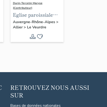
Durin-Tercelin Maryse
(Contributeur)
Eglise paroissiale
Saint-Hippolyte
Auvergne-Rhône-Alpes
>
Allier
>
Le Veurdre
C
RETROUVEZ NOUS AUSSI
SUR
Bases de données nationales