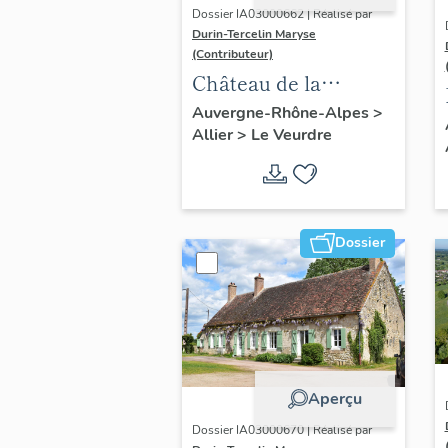
Dossier IA03000662 | Réalisé par
Durin-Tercelin Maryse
(Contributeur)
Château de la
Charnée : non étudié
Auvergne-Rhône-Alpes
>
Allier
>
Le Veurdre
lors de l'inventaire
Dossier
Aperçu
Dossier IA03000670 | Réalisé par