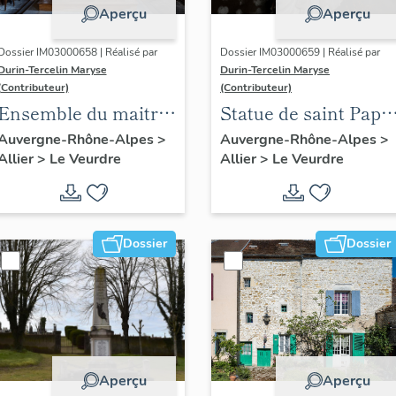
Aperçu
Aperçu
Dossier IM03000658 | Réalisé par
Dossier IM03000659 | Réalisé par
Durin-Tercelin Maryse
Durin-Tercelin Maryse
(Contributeur)
(Contributeur)
Ensemble du maitre-
Statue de saint Pape
autel et retable-
dite statue de saint
Auvergne-Rhône-Alpes
>
Auvergne-Rhône-Alpes
>
Allier
>
Le Veurdre
Allier
>
Le Veurdre
tabernacle.
Léon
Dossier
Dossier
Aperçu
Aperçu