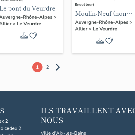
Enquêteur)
Le pont du Veurdre
Moulin-Neuf (non
Auvergne-Rhône-Alpes
>
étudié)
Auvergne-Rhône-Alpes
>
Allier
>
Le Veurdre
Allier
>
Le Veurdre
1
2
ILS TRAVAILLENT AVE
S
NOUS
ex 2
nd cedex 2
Ville d'Aix-les-Bains