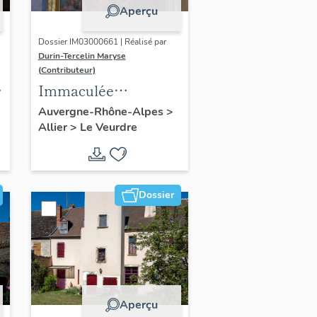
Aperçu
Dossier IM03000661 | Réalisé par
Durin-Tercelin Maryse
(Contributeur)
Immaculée
Conception
Auvergne-Rhône-Alpes
>
Allier
>
Le Veurdre
Dossier
Aperçu