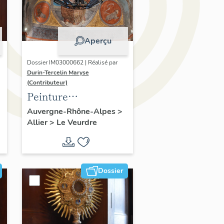
Aperçu
Dossier IM03000662 | Réalisé par
Durin-Tercelin Maryse
(Contributeur)
Peinture
monumentale :
Auvergne-Rhône-Alpes
>
Allier
>
Le Veurdre
Christ en majesté
Dossier