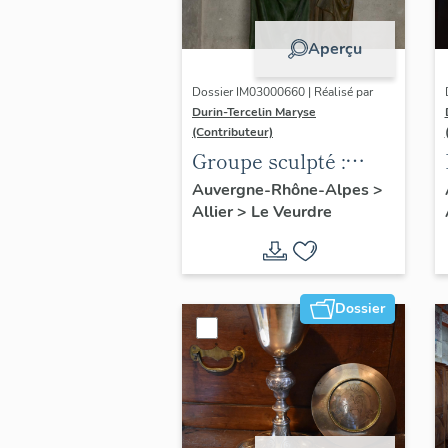
Aperçu
Dossier IM03000660 | Réalisé par
Durin-Tercelin Maryse
(Contributeur)
Groupe sculpté :
Education de la
Auvergne-Rhône-Alpes
>
Allier
>
Le Veurdre
Vierge
Dossier