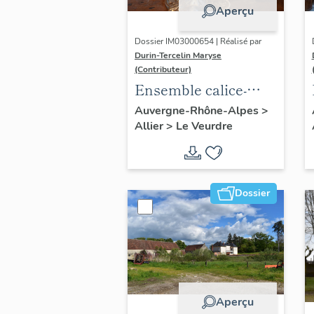
Aperçu
Dossier IM03000654 | Réalisé par
Durin-Tercelin Maryse
(Contributeur)
Ensemble calice-
patène
Auvergne-Rhône-Alpes
>
Allier
>
Le Veurdre
Dossier
Aperçu