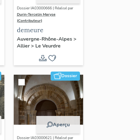
Dossier IA03000666 | Réalisé par
Durin-Tercelin Maryse
(Contributeur)
demeure
Auvergne-Rhône-Alpes
>
Allier
>
Le Veurdre
n
Dossier
Aperçu
Dossier IA03000621 | Réalisé par