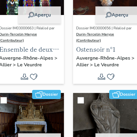
Aperçu
Aperçu
Dossier IM03000663 | Réalisé par
Dossier IM03000656 | Réalisé par
Durin-Tercelin Maryse
Durin-Tercelin Maryse
(Contributeur)
(Contributeur)
Ensemble de deux
Ostensoir n°1
verrières
Auvergne-Rhône-Alpes
>
Auvergne-Rhône-Alpes
>
Allier
>
Le Veurdre
Allier
>
Le Veurdre
Dossier
Dossier