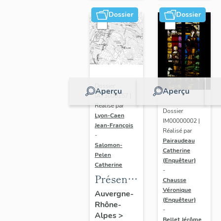
(DOSSIER
Dossier
Dossier
EN
COURS)
Dossier
Aperçu
Aperçu
IA73000157 |
Réalisé par
Dossier
Lyon-Caen
IM00000002 |
Jean-François
Réalisé par
-
Pairaudeau
Salomon-
Catherine
Pelen
(Enquêteur)
Catherine
-
Présentation
Chausse
de
Véronique
Auvergne-
(Enquêteur)
Rhône-
l'étude
-
Alpes
>
du
Bellet Jérôme