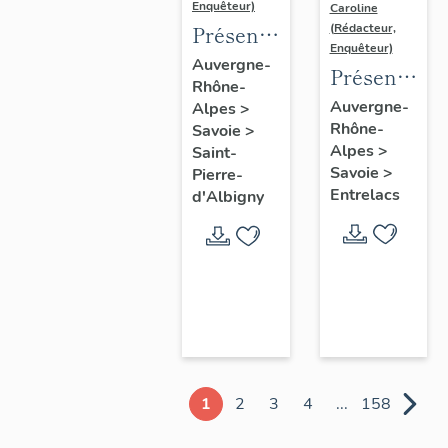
Enquêteur)
Caroline
Présentation
(Rédacteur,
Enquêteur)
de la
Auvergne-
Présentatio
Rhône-
commune
de la
Auvergne-
Alpes
>
de Saint-
Rhône-
commune
Savoie
>
Pierre-
Alpes
>
Saint-
d'Épersy
d'Albigny
Savoie
>
Pierre-
Entrelacs
d'Albigny
1
2
3
4
...
158