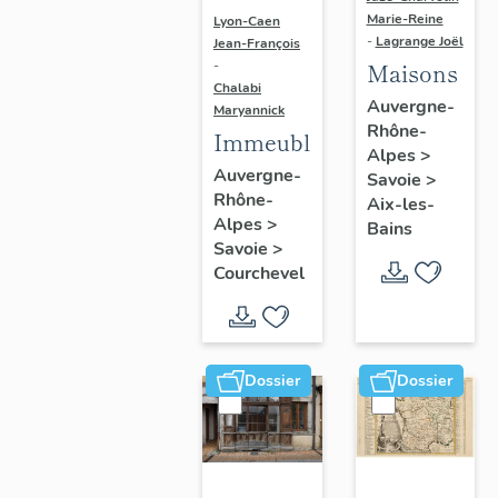
Marie-Reine
Lyon-Caen
-
Lagrange Joël
Jean-François
Maisons
-
Chalabi
Auvergne-
Maryannick
Rhône-
Immeubles
Alpes
>
Auvergne-
Savoie
>
Rhône-
Aix-les-
Alpes
>
Bains
Savoie
>
Courchevel
Dossier
Dossier