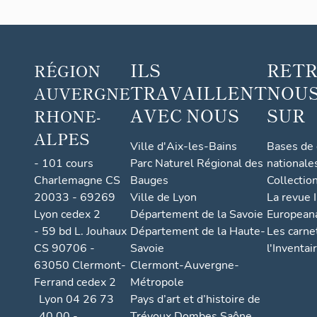
ILS
RET
RÉGION
TRAVAILLENT
NOUS
AUVERGNE
AVEC NOUS
SUR
RHONE-
ALPES
Ville d'Aix-les-Bains
Bases de
- 101 cours
Parc Naturel Régional des
nationale
Charlemagne CS
Bauges
Collectio
20033 - 69269
Ville de Lyon
La revue I
Lyon cedex 2
Département de la Savoie
European
- 59 bd L. Jouhaux
Département de la Haute-
Les carne
CS 90706 -
Savoie
l'Inventai
63050 Clermont-
Clermont-Auvergne-
Ferrand cedex 2
Métropole
Lyon 04 26 73
Pays d’art et d’histoire de
40 00 -
Trévoux Dombes Saône