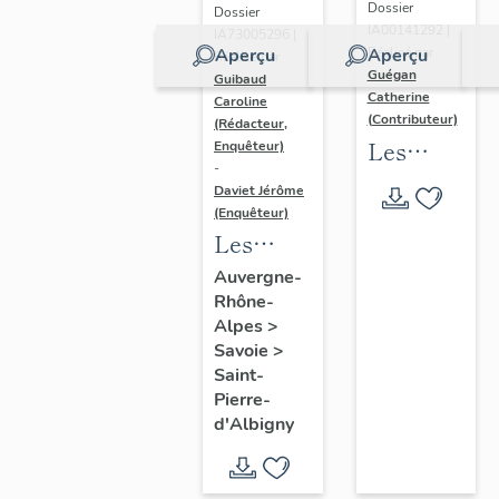
Dossier
Dossier
IA00141292 |
IA73005296 |
Aperçu
Aperçu
Réalisé par
Réalisé par
Guégan
Guibaud
Catherine
Caroline
(Contributeur)
(Rédacteur,
Les
Enquêteur)
-
collèges
Daviet Jérôme
jésuites
(Enquêteur)
Les
d'Ancien
hôtels,
Régime
Auvergne-
Rhône-
maisons
(1556-
Alpes
>
et
1763)
Savoie
>
immeubles
dans la
Saint-
du bourg
région
Pierre-
d'Albigny
de Saint-
Auvergne-
Pierre-
Rhône-
d'Albigny
Alpes