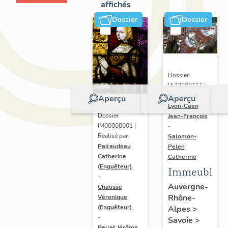
affichés
Dossier
Dossier
Dossier
IA73000151 |
Réalisé par
Aperçu
Aperçu
Lyon-Caen
Dossier
Jean-François
IM00000001 |
-
Réalisé par
Salomon-
Pairaudeau
Pelen
Catherine
Catherine
(Enquêteur)
Immeubles
-
Auvergne-
Chausse
Rhône-
Véronique
(Enquêteur)
Alpes
>
-
Savoie
>
Bellet Jérôme