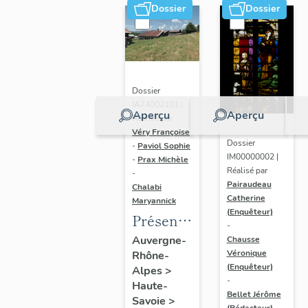
Dossier
Dossier
Dossier
IA74002101 |
Aperçu
Aperçu
Réalisé par
Véry Françoise
Dossier
-
Paviol Sophie
IM00000002 |
-
Prax Michèle
Réalisé par
-
Pairaudeau
Chalabi
Catherine
Maryannick
(Enquêteur)
Présentation
-
de l'aire
Auvergne-
Chausse
Véronique
Rhône-
d'étude
(Enquêteur)
Alpes
>
Megève
-
Haute-
Bellet Jérôme
Savoie
>