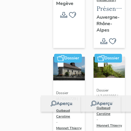
(Rédacteur)
Megève
Présentatio
de l'aire
Auvergne-
Rhône-
d'étude
Alpes
du
recensemen
du vitrail
ancien
Dossier
Dossier
de
Rhône-
Alpes
Dossier
Dossier
IA74002086 |
IA74001729 |
Réalisé par
Aperçu
Aperçu
Réalisé par
Guibaud
Guibaud
Caroline
Caroline
-
-
Monnet Thierry
Monnet Thierry