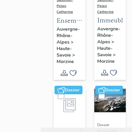
Salomon-
Pelen
Pelen
Catherine
Catherine
Immeubles
Ensemble
du génie
Auvergne-
Auvergne-
Rhône-
Rhône-
civil ;
Alpes
>
Alpes
>
galerie
Haute-
Haute-
marchande ;
Savoie
>
Savoie
>
établissement
Morzine
Morzine
administratif ;
salle de
spectacle
Dossier
Dossier
Dossier
IA74000866 |