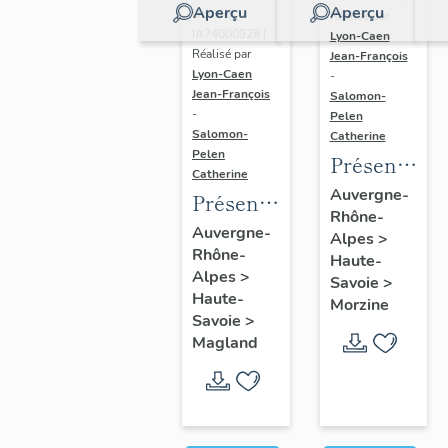
Aperçu
Aperçu
Dossier
Réalisé par
IA74000928 |
Lyon-Caen
Réalisé par
Jean-François
Lyon-Caen
-
Jean-François
Salomon-
-
Pelen
Salomon-
Catherine
Pelen
Présentatio
Catherine
de l'aire
Auvergne-
Présentation
Rhône-
d'étude
de la
Auvergne-
Alpes
>
d'Avoriaz
Rhône-
commune
Haute-
Alpes
>
Savoie
>
de
Haute-
Morzine
Magland
Savoie
>
Magland