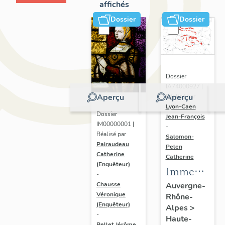
affichés
Dossier
Dossier
Dossier
IA74000927 |
Aperçu
Aperçu
Réalisé par
Lyon-Caen
Dossier
Jean-François
IM00000001 |
-
Réalisé par
Salomon-
Pairaudeau
Pelen
Catherine
Catherine
(Enquêteur)
Immeubles,
-
hôtels de
Chausse
Auvergne-
Véronique
Rhône-
voyageurs
(Enquêteur)
Alpes
>
-
Haute-
Bellet Jérôme