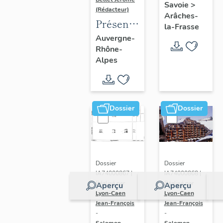
Savoie
>
(Rédacteur)
Arâches-
Présentation
la-Frasse
de
Auvergne-
Rhône-
l'opération
Alpes
d'inventaire
du vitrail
ancien
de
Dossier
Dossier
Rhône-
Alpes
(corpus
vitrearum)
Dossier
Dossier
IA74000868 |
IA74000867 |
Réalisé par
Réalisé par
Aperçu
Aperçu
Lyon-Caen
Lyon-Caen
Jean-François
Jean-François
-
-
Salomon-