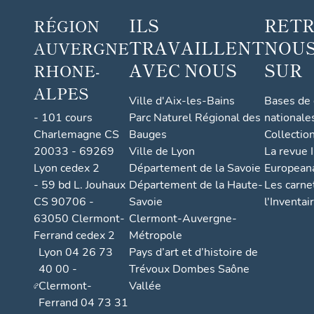
ILS
RET
RÉGION
TRAVAILLENT
NOUS
AUVERGNE
AVEC NOUS
SUR
RHONE-
ALPES
Ville d'Aix-les-Bains
Bases de
- 101 cours
Parc Naturel Régional des
nationale
Charlemagne CS
Bauges
Collectio
20033 - 69269
Ville de Lyon
La revue I
Lyon cedex 2
Département de la Savoie
European
- 59 bd L. Jouhaux
Département de la Haute-
Les carne
CS 90706 -
Savoie
l'Inventai
63050 Clermont-
Clermont-Auvergne-
Ferrand cedex 2
Métropole
Lyon 04 26 73
Pays d’art et d’histoire de
40 00 -
Trévoux Dombes Saône
Clermont-
Vallée
Ferrand 04 73 31