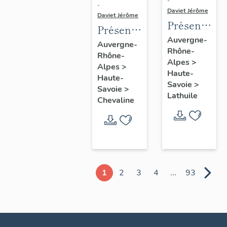
-
-
Daviet Jérôme
Daviet Jérôme
Présentatio
Présentation
de la
Auvergne-
de la
Auvergne-
Rhône-
commune
Rhône-
commune
Alpes
>
de
Alpes
>
de
Haute-
Haute-
Lathuile
Chevaline
Savoie
>
Savoie
>
Lathuile
Chevaline
1
2
3
4
...
93