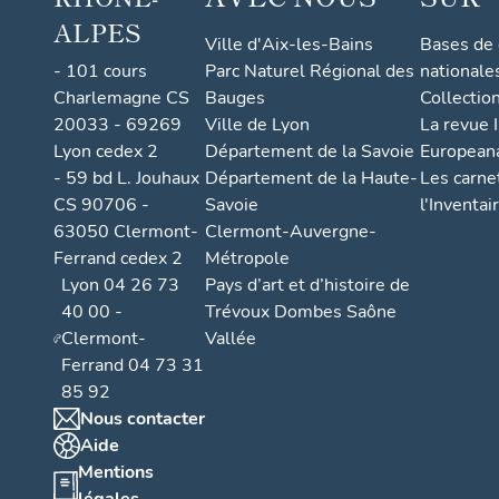
ALPES
Ville d'Aix-les-Bains
Bases de
- 101 cours
Parc Naturel Régional des
nationale
Charlemagne CS
Bauges
Collectio
20033 - 69269
Ville de Lyon
La revue I
Lyon cedex 2
Département de la Savoie
European
- 59 bd L. Jouhaux
Département de la Haute-
Les carne
CS 90706 -
Savoie
l'Inventai
63050 Clermont-
Clermont-Auvergne-
Ferrand cedex 2
Métropole
Lyon 04 26 73
Pays d’art et d’histoire de
40 00 -
Trévoux Dombes Saône
Clermont-
Vallée
Ferrand 04 73 31
85 92
Nous contacter
Aide
Mentions