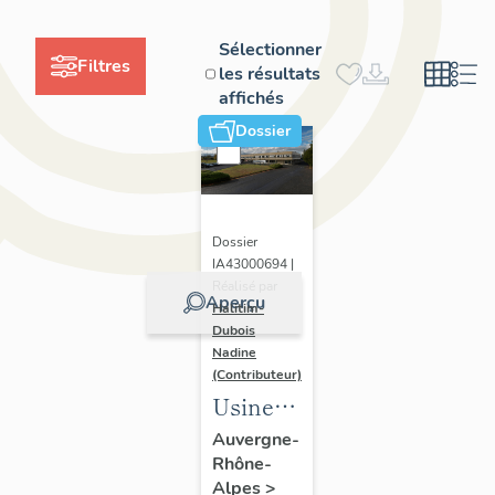
Sélectionner
Filtres
les résultats
affichés
Dossier
Dossier
IA43000694 |
Réalisé par
Aperçu
Halitim-
Dubois
Nadine
(Contributeur)
Usine
de
Auvergne-
Rhône-
dentelle
Alpes
>