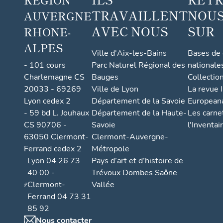
TRAVAILLENT
NOUS
AUVERGNE
AVEC NOUS
SUR
RHONE-
ALPES
Ville d'Aix-les-Bains
Bases de
- 101 cours
Parc Naturel Régional des
nationale
Charlemagne CS
Bauges
Collectio
20033 - 69269
Ville de Lyon
La revue I
Lyon cedex 2
Département de la Savoie
European
- 59 bd L. Jouhaux
Département de la Haute-
Les carne
CS 90706 -
Savoie
l'Inventai
63050 Clermont-
Clermont-Auvergne-
Ferrand cedex 2
Métropole
Lyon 04 26 73
Pays d’art et d’histoire de
40 00 -
Trévoux Dombes Saône
Clermont-
Vallée
Ferrand 04 73 31
85 92
Nous contacter