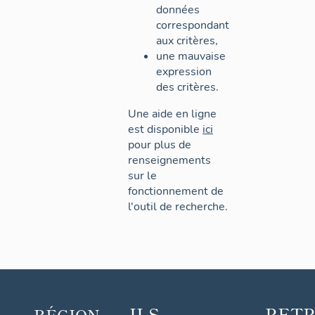
données
correspondant
aux critères,
une mauvaise
expression
des critères.
Une aide en ligne
est disponible
ici
pour plus de
renseignements
sur le
fonctionnement de
l'outil de recherche.
ILS
RET
RÉGION