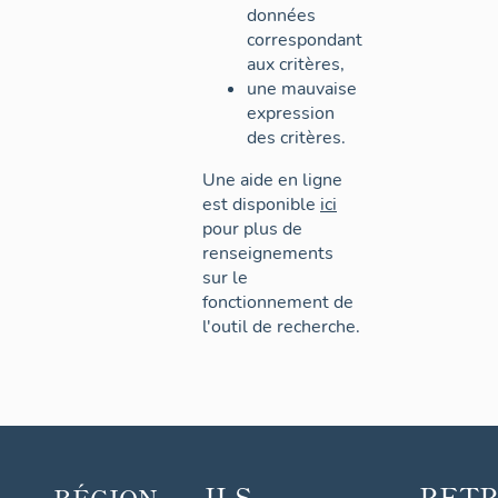
données
correspondant
aux critères,
une mauvaise
expression
des critères.
Une aide en ligne
est disponible
ici
pour plus de
renseignements
sur le
fonctionnement de
l'outil de recherche.
ILS
RET
RÉGION