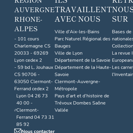
TRAVAILLENT
NOUS
AUVERGNE
AVEC NOUS
SUR
RHONE-
ALPES
Ville d'Aix-les-Bains
Bases de
- 101 cours
Parc Naturel Régional des
nationale
Charlemagne CS
Bauges
Collectio
20033 - 69269
Ville de Lyon
La revue I
Lyon cedex 2
Département de la Savoie
European
- 59 bd L. Jouhaux
Département de la Haute-
Les carne
CS 90706 -
Savoie
l'Inventai
63050 Clermont-
Clermont-Auvergne-
Ferrand cedex 2
Métropole
Lyon 04 26 73
Pays d’art et d’histoire de
40 00 -
Trévoux Dombes Saône
Clermont-
Vallée
Ferrand 04 73 31
85 92
Nous contacter