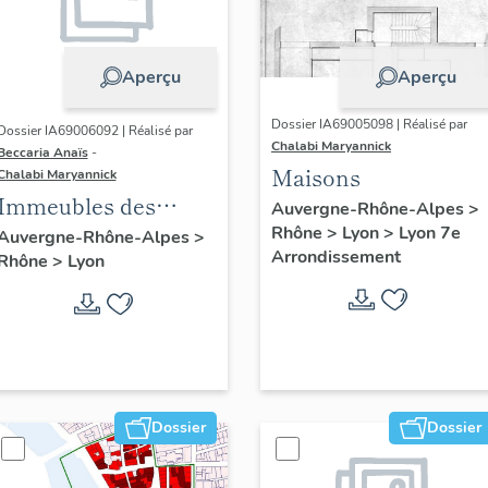
Aperçu
Aperçu
Dossier IA69005098 | Réalisé par
Dossier IA69006092 | Réalisé par
Chalabi Maryannick
Beccaria Anaïs
-
Maisons
Chalabi Maryannick
Immeubles des
Auvergne-Rhône-Alpes
>
Années Trente de la
Rhône
>
Lyon
>
Lyon 7e
Auvergne-Rhône-Alpes
>
Arrondissement
Rhône
>
Lyon
rive gauche
Dossier
Dossier