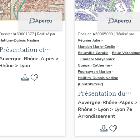
Aperçu
Aperçu
Dossier IA69001377 | Réalisé par
Dossier IA69005009 | Réalisé par
Halitim-Dubois Nadine
Régnier Julie
-
Mandon Marie-Cécile
-
Présentation et
Belleville Coralie
-
Belle Véroniqu
synthèse du
Auvergne-Rhône-Alpes
>
-
Chalabi Maryannick
-
Rhône
>
Lyon
patrimoine
Guégan Catherine
-
Fourcayran Marion
-
industriel de la ville
Halitim-Dubois Nadine
de Lyon
(Contributeur)
Présentation du
secteur d'étude Lyon
Auvergne-Rhône-Alpes
>
Rhône
>
Lyon
>
Lyon 7e
Guillotière
Arrondissement