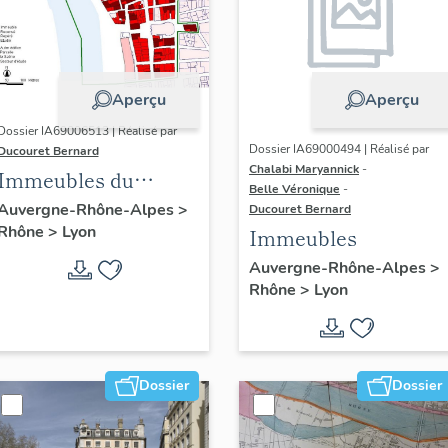
Aperçu
Aperçu
Dossier IA69006513 | Réalisé par
Dossier IA69000494 | Réalisé par
Ducouret Bernard
Chalabi Maryannick
-
Immeubles du
Belle Véronique
-
quartier Saint-Nizier
Auvergne-Rhône-Alpes
>
Ducouret Bernard
Rhône
>
Lyon
Immeubles
Auvergne-Rhône-Alpes
>
Rhône
>
Lyon
Dossier
Dossier