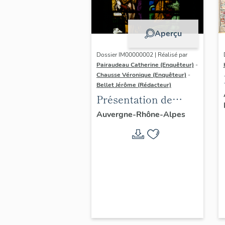
Aperçu
Dossier IM00000002 | Réalisé par
Pairaudeau Catherine (Enquêteur)
-
Chausse Véronique (Enquêteur)
-
Bellet Jérôme (Rédacteur)
Présentation de
l'aire d'étude du
Auvergne-Rhône-Alpes
recensement du
vitrail ancien de
Rhône-Alpes