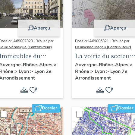
Aperçu
Aperçu
Dossier IA69007823 | Réalisé par
Dossier IA69006821 | Réalisé par
Belle Véronique (Contributeur)
Delavenne Magali (Contributeur)
Immeubles du
La voirie du secteur
secteur des Jacobins
d'étude "Saint-
Auvergne-Rhône-Alpes
>
Auvergne-Rhône-Alpes
>
Rhône
>
Lyon
>
Lyon 2e
Rhône
>
Lyon
>
Lyon 7e
André" (Lyon 7e)
Arrondissement
Arrondissement
Dossier
Dossier