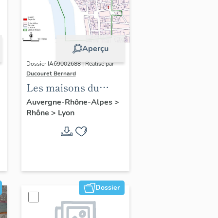
Aperçu
Dossier IA69002688 | Réalisé par
Ducouret Bernard
Les maisons du
quartier Saint-Nizier
Auvergne-Rhône-Alpes
>
Rhône
>
Lyon
Dossier