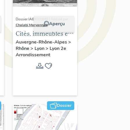
Dossier IA69000848 | Réalisé par
Aperçu
Chalabi Maryannick
Cités, immeubles et
maisons. Ensemble
Auvergne-Rhône-Alpes
>
Rhône
>
Lyon
>
Lyon 2e
de l'habitat du
Arrondissement
Confluent
Dossier