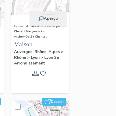
Aperçu
Dossier IA69000495 | Réalisé par
Chalabi Maryannick
-
Archer-Galéa Chantal
Maison
Auvergne-Rhône-Alpes
>
Rhône
>
Lyon
>
Lyon 2e
Arrondissement
Dossier