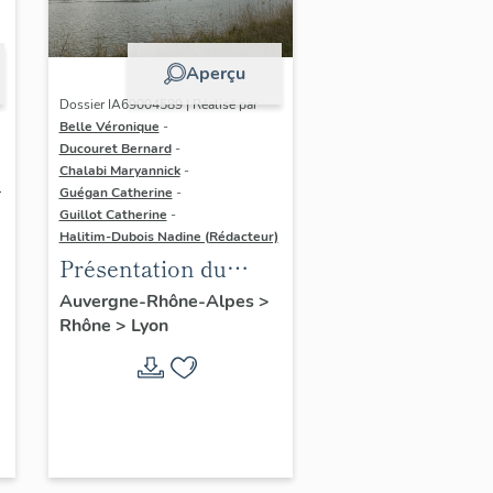
Aperçu
Dossier IA69004589 | Réalisé par
Belle Véronique
-
Ducouret Bernard
-
Chalabi Maryannick
-
e
Guégan Catherine
-
Guillot Catherine
-
Halitim-Dubois Nadine (Rédacteur)
Présentation du
secteur d'étude Lyon
Auvergne-Rhône-Alpes
>
Rhône
>
Lyon