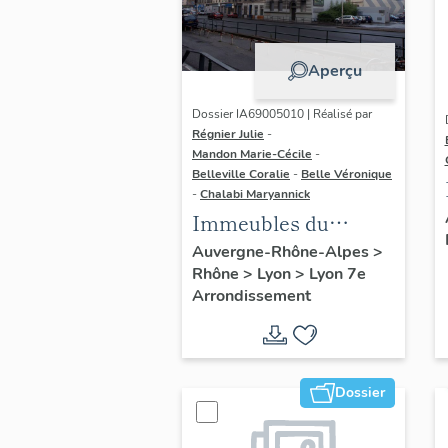
Aperçu
Dossier IA69005010 | Réalisé par
Régnier Julie
-
Mandon Marie-Cécile
-
Belleville Coralie
-
Belle Véronique
-
Chalabi Maryannick
Immeubles du
secteur d'étude La
Auvergne-Rhône-Alpes
>
Rhône
>
Lyon
>
Lyon 7e
Guillotière
Arrondissement
Dossier