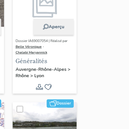
Aperçu
Dossier IA69007054 | Réalisé par
Belle Véronique
-
Chalabi Maryannick
Généralités
Auvergne-Rhône-Alpes
>
Rhône
>
Lyon
Dossier