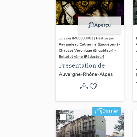
Aperçu
Dossier IM00000001 | Réalisé par
Pairaudeau Catherine (Enquêteur)
-
Chausse Véronique (Enquêteur)
-
Bellet Jérôme (Rédacteur)
Présentation de
l'opération
Auvergne-Rhône-Alpes
d'inventaire du
vitrail ancien de
Rhône-Alpes (corpus
vitrearum)
Dossier