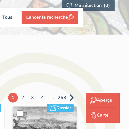
Ma sélection
(0)
Tous
Lancer la recherche
1
2
3
4
...
268
Aperçu
Dossier
Carte