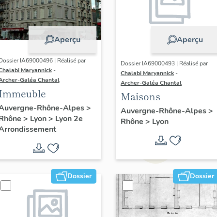
Aperçu
Aperçu
Dossier IA69000496 | Réalisé par
Dossier IA69000493 | Réalisé par
Chalabi Maryannick
-
Chalabi Maryannick
-
Archer-Galéa Chantal
Archer-Galéa Chantal
Immeuble
Maisons
Auvergne-Rhône-Alpes
>
Auvergne-Rhône-Alpes
>
Rhône
>
Lyon
>
Lyon 2e
Rhône
>
Lyon
Arrondissement
Dossier
Dossier