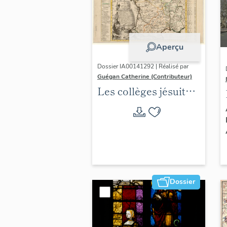
Aperçu
Dossier IA00141292 | Réalisé par
Guégan Catherine (Contributeur)
Les collèges jésuites
d'Ancien Régime
(1556-1763) dans la
région Auvergne-
Rhône-Alpes
(DOSSIER EN
COURS)
Dossier