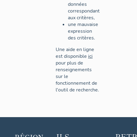
données
correspondant
aux critères,
une mauvaise
expression
des critères.
Une aide en ligne
est disponible
ici
pour plus de
renseignements
sur le
fonctionnement de
l'outil de recherche.
ILS
RET
RÉGION