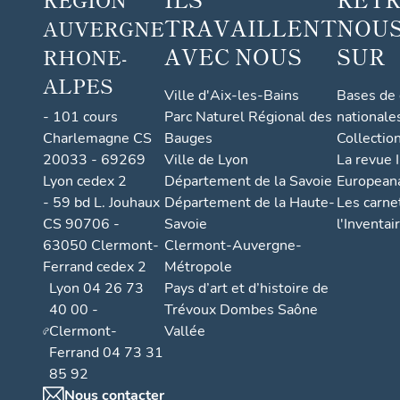
TRAVAILLENT
NOUS
AUVERGNE
AVEC NOUS
SUR
RHONE-
ALPES
Ville d'Aix-les-Bains
Bases de
- 101 cours
Parc Naturel Régional des
nationale
Charlemagne CS
Bauges
Collectio
20033 - 69269
Ville de Lyon
La revue I
Lyon cedex 2
Département de la Savoie
European
- 59 bd L. Jouhaux
Département de la Haute-
Les carne
CS 90706 -
Savoie
l'Inventai
63050 Clermont-
Clermont-Auvergne-
Ferrand cedex 2
Métropole
Lyon 04 26 73
Pays d’art et d’histoire de
40 00 -
Trévoux Dombes Saône
Clermont-
Vallée
Ferrand 04 73 31
85 92
Nous contacter