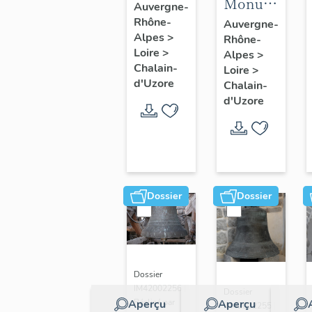
Monument
(n°3)
Auvergne-
aux
Rhône-
Auvergne-
Alpes
>
Rhône-
morts
Loire
>
Alpes
>
Chalain-
Loire
>
d'Uzore
Chalain-
d'Uzore
Dossier
Dossier
Dossier
IM42002256 |
Dossier
Aperçu
Aperçu
Réalisé par
IM42002255 |