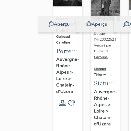
Dossier
Aperçu
Aperçu
IM42002183 |
Réalisé par
Dossier
Guibaud
IM42002252 |
Caroline
Réalisé par
Porte
Guibaud
haute et
Caroline
Auvergne-
-
Rhône-
vantaux
Monnet
Alpes
>
de la
Thierry
Loire
>
Statue :
grande
Chalain-
saint
salle
d'Uzore
Auvergne-
Rhône-
Didier
Alpes
>
Loire
>
Chalain-
d'Uzore