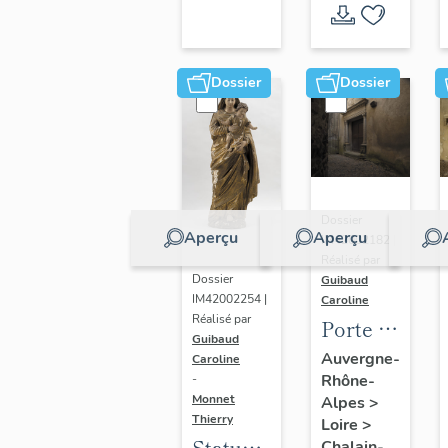
Dossier
Dossier
Dossier
Aperçu
Aperçu
IM42002182 |
Réalisé par
Dossier
Guibaud
IM42002254 |
Caroline
Réalisé par
Porte et
Guibaud
vantaux
Auvergne-
Caroline
Rhône-
de la
-
Monnet
Alpes
>
grande
Thierry
Loire
>
salle
Statue :
Chalain-