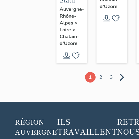
d'Uzore
Vierge
Auvergne-
Rhône-
à
Alpes
>
l'Enfant
Loire
>
Jésus
Chalain-
d'Uzore
1
2
3
ILS
RET
RÉGION
TRAVAILLENT
NOUS
AUVERGNE