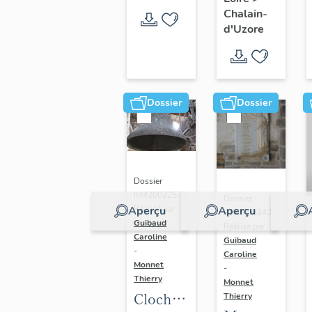
paroissiale
Chalain-
Saint-
d'Uzore
Didier
Dossier
Dossier
Dossier
IM42002257 |
Dossier
Aperçu
Aperçu
Réalisé par
IM42002242 |
Guibaud
Réalisé par
Caroline
Guibaud
-
Caroline
Monnet
-
Thierry
Monnet
Cloche :
Thierry