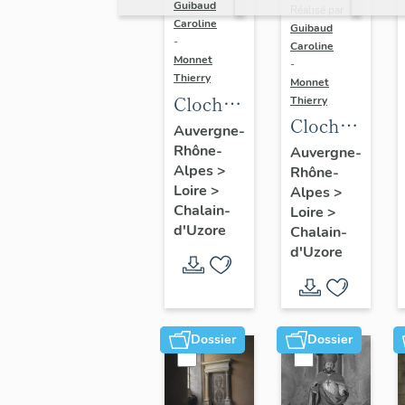
Guibaud
Réalisé par
Caroline
Guibaud
-
Caroline
Monnet
-
Thierry
Monnet
Cloche :
Thierry
Cloche
Françoise
Auvergne-
(n°1)
Rhône-
Yvonne
Auvergne-
Alpes
>
Rhône-
(n°2)
Loire
>
Alpes
>
Chalain-
Loire
>
d'Uzore
Chalain-
d'Uzore
Dossier
Dossier