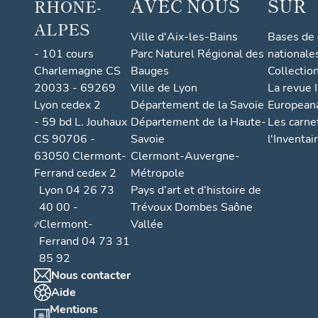
AVEC NOUS
SUR
RHONE-
ALPES
Ville d'Aix-les-Bains
Bases de
- 101 cours
Parc Naturel Régional des
nationale
Charlemagne CS
Bauges
Collectio
20033 - 69269
Ville de Lyon
La revue I
Lyon cedex 2
Département de la Savoie
European
- 59 bd L. Jouhaux
Département de la Haute-
Les carne
CS 90706 -
Savoie
l'Inventai
63050 Clermont-
Clermont-Auvergne-
Ferrand cedex 2
Métropole
Lyon 04 26 73
Pays d’art et d’histoire de
40 00 -
Trévoux Dombes Saône
Clermont-
Vallée
Ferrand 04 73 31
85 92
Nous contacter
Aide
Mentions