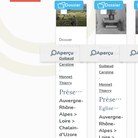
Dossier
Dossier
Dossier
IA42001396 |
Dossier
Aperçu
Réalisé par
Aperçu
IM42002241 |
Guibaud
Réalisé par
Caroline
Guibaud
-
Caroline
Monnet
-
Thierry
Monnet
Présentation
Thierry
Présentation
de la
Auvergne-
du
Rhône-
Eglise
commune
Alpes
>
mobilier
paroissiale
de
Auvergne-
Loire
>
Rhône-
de
Saint-
Chalain-
Chalain-
Alpes
>
l'église
Didier
d'Uzore
d'Uzore
Loire
>