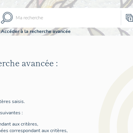
Accéder à la recherche avancée
erche avancée :
ères saisis.
suivantes :
dant aux critères,
nées correspondant aux critères,