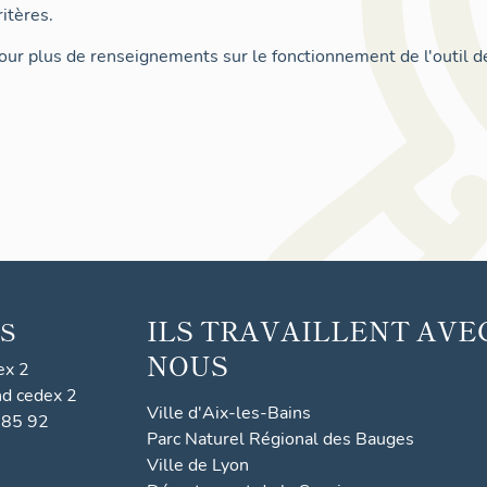
itères.
ur plus de renseignements sur le fonctionnement de l'outil d
ILS TRAVAILLENT AVE
S
NOUS
ex 2
nd cedex 2
Ville d'Aix-les-Bains
 85 92
Parc Naturel Régional des Bauges
Ville de Lyon