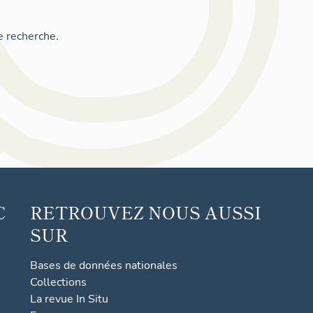
e recherche.
C
RETROUVEZ NOUS AUSSI
SUR
Bases de données nationales
Collections
La revue In Situ