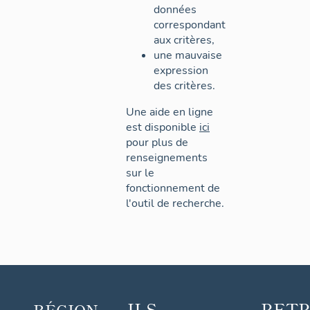
données
correspondant
aux critères,
une mauvaise
expression
des critères.
Une aide en ligne
est disponible
ici
pour plus de
renseignements
sur le
fonctionnement de
l'outil de recherche.
ILS
RET
RÉGION