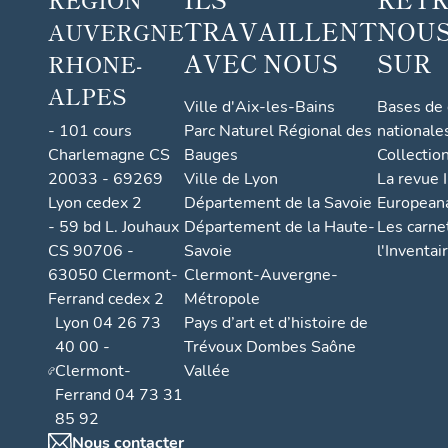
TRAVAILLENT
NOUS
AUVERGNE
AVEC NOUS
SUR
RHONE-
ALPES
Ville d'Aix-les-Bains
Bases de
- 101 cours
Parc Naturel Régional des
nationale
Charlemagne CS
Bauges
Collectio
20033 - 69269
Ville de Lyon
La revue I
Lyon cedex 2
Département de la Savoie
European
- 59 bd L. Jouhaux
Département de la Haute-
Les carne
CS 90706 -
Savoie
l'Inventai
63050 Clermont-
Clermont-Auvergne-
Ferrand cedex 2
Métropole
Lyon 04 26 73
Pays d’art et d’histoire de
40 00 -
Trévoux Dombes Saône
Clermont-
Vallée
Ferrand 04 73 31
85 92
Nous contacter