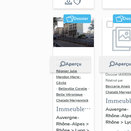
du vitrail
ancien de
Dossier
Dos
Rhône-
Alpes
(corpus
vitrearum)
Dossier IA69005010 |
Aperçu
Aperçu
Réalisé par
Régnier Julie
-
Dossier IA6900
Mandon Marie-
Réalisé par
Cécile
Beccaria Anaïs
-
Belleville Coralie
-
Chalabi Maryan
Belle Véronique
-
Immeubl
Chalabi Maryannick
Immeubles
des Ann
Auvergne-
Rhône-Alp
du secteur
Trente de
Auvergne-
Rhône
>
Ly
Rhône-Alpes
>
d'étude La
rive gau
Rhône
>
Lyon
>