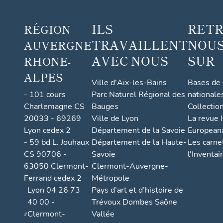
ILS
RET
RÉGION
TRAVAILLENT
NOUS
AUVERGNE
AVEC NOUS
SUR
RHONE-
ALPES
Ville d'Aix-les-Bains
Bases de
- 101 cours
Parc Naturel Régional des
nationale
Charlemagne CS
Bauges
Collectio
20033 - 69269
Ville de Lyon
La revue I
Lyon cedex 2
Département de la Savoie
European
- 59 bd L. Jouhaux
Département de la Haute-
Les carne
CS 90706 -
Savoie
l'Inventai
63050 Clermont-
Clermont-Auvergne-
Ferrand cedex 2
Métropole
Lyon 04 26 73
Pays d’art et d’histoire de
40 00 -
Trévoux Dombes Saône
Clermont-
Vallée