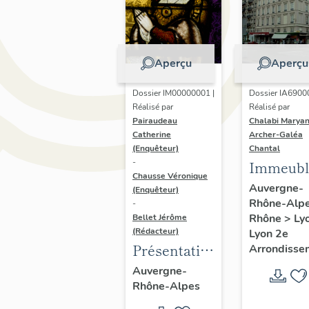
Aperçu
Aperçu
Dossier IM00000001 |
Dossier IA6900
Réalisé par
Réalisé par
Pairaudeau
Chalabi Maryan
Catherine
Archer-Galéa
(Enquêteur)
Chantal
-
Immeubl
Chausse Véronique
Auvergne-
(Enquêteur)
Rhône-Alp
-
Rhône
>
Ly
Bellet Jérôme
(Rédacteur)
Lyon 2e
Présentation
Arrondisse
de
Auvergne-
Rhône-Alpes
l'opération
d'inventaire