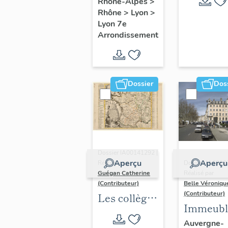
Rhône-Alpes
>
Rhône
>
Lyon
>
Lyon 7e
Arrondissement
Dossier
Dos
Dossier IA00141292 |
Aperçu
Aperçu
Réalisé par
Dossier IA6900
Guégan Catherine
Réalisé par
(Contributeur)
Belle Véroniqu
(Contributeur)
Les collèges
Immeubl
jésuites
du secte
Auvergne-
d'Ancien