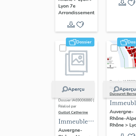
Guillotière
Lyon 7e
Arrondissement
Dossier
Dos
Dossier IA6900
Réalisé par
Aperçu
Aperçu
Ducouret Bern
Dossier IA69006880 |
Immeubl
Réalisé par
du quarti
Auvergne-
Guillot Catherine
Rhône-Alp
Saint-Niz
Immeubles,
Rhône
>
Ly
maisons
Auvergne-