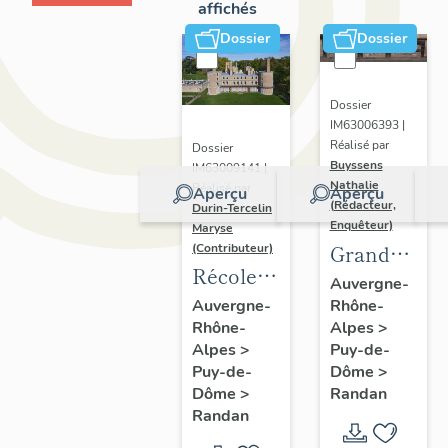
affichés
Dossier
Dossier
Dossier
IM63006393 |
Réalisé par
Dossier
Buyssens
IM63009141 |
Nathalie
Réalisé par
Aperçu
Aperçu
(Rédacteur,
Durin-Tercelin
Enquêteur)
Maryse
Grand
(Contributeur)
Récolement-
potager
Auvergne-
inventaire
Rhône-
Auvergne-
Alpes
>
Rhône-
du fonds
Puy-de-
Alpes
>
mobilier
Dôme
>
Puy-de-
du
Randan
Dôme
>
domaine
Randan
royal de