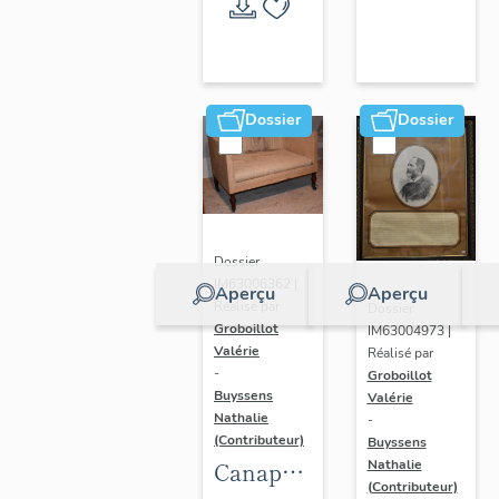
Randan
Dossier
Dossier
Dossier
IM63006362 |
Aperçu
Aperçu
Réalisé par
Dossier
Groboillot
IM63004973 |
Valérie
Réalisé par
-
Groboillot
Buyssens
Valérie
Nathalie
-
(Contributeur)
Buyssens
Nathalie
Canapé
(Contributeur)