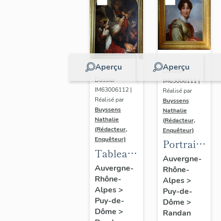
Aperçu
Aperçu
Dossier
Dossier
IM63006111 |
IM63006112 |
Réalisé par
Réalisé par
Buyssens
Buyssens
Nathalie
Nathalie
(Rédacteur,
(Rédacteur,
Enquêteur)
Enquêteur)
Portrait
Tableau
d'Adélaïde
Auvergne-
d'Eugène
Auvergne-
Rhône-
d'Orléans,
Rhône-
Romain
Alpes
>
d'après
Alpes
>
Puy-de-
Van
François
Puy-de-
Dôme
>
Maldeghem
Gérard
Dôme
>
Randan