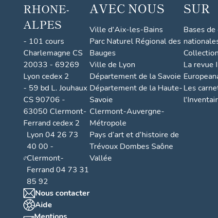
AVEC NOUS
SUR
RHONE-
ALPES
Ville d'Aix-les-Bains
Bases de
- 101 cours
Parc Naturel Régional des
nationale
Charlemagne CS
Bauges
Collectio
20033 - 69269
Ville de Lyon
La revue I
Lyon cedex 2
Département de la Savoie
European
- 59 bd L. Jouhaux
Département de la Haute-
Les carne
CS 90706 -
Savoie
l'Inventai
63050 Clermont-
Clermont-Auvergne-
Ferrand cedex 2
Métropole
Lyon 04 26 73
Pays d’art et d’histoire de
40 00 -
Trévoux Dombes Saône
Clermont-
Vallée
Ferrand 04 73 31
85 92
Nous contacter
Aide
Mentions