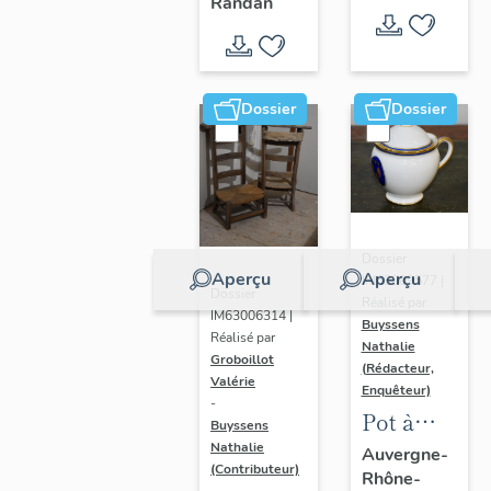
- " La
Randan
prière de
Marie-
Amélie "
Dossier
Dossier
Dossier
Aperçu
Aperçu
IM63009577 |
Dossier
Réalisé par
IM63006314 |
Buyssens
Réalisé par
Nathalie
Groboillot
(Rédacteur,
Valérie
Enquêteur)
-
Pot à
Buyssens
crème n°
Nathalie
Auvergne-
(Contributeur)
Rhône-
2