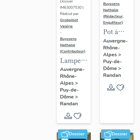
Dossier
Buyssens
IM63007530 |
Nathalie
Réalisé par
(Rédacteur,
Groboillot
Enquêteur)
Valérie
Pot à
-
crème n°
Buyssens
Auvergne-
Nathalie
Rhône-
3
(Contributeur)
Alpes
>
Lampe à
Puy-de-
pétrole
Dôme
>
Auvergne-
Randan
Rhône-
n° 1
Alpes
>
Puy-de-
Dôme
>
Randan
Dossier
Dossier