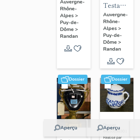
à joues
Auvergne-
Testament
Rhône-
n° 2
politique
Auvergne-
Alpes
>
Rhône-
de
Puy-de-
Alpes
>
Dôme
>
Philippe
Puy-de-
Randan
d'Orléans,
Dôme
>
comte de
Randan
Paris
Dossier
Dossier
Dossier
Aperçu
Aperçu
IM63009830 |
Réalisé par