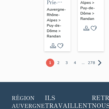
Prie-
Alpes
>
Dieu n° 1
Puy-de-
Auvergne-
Dôme
>
Rhône-
Randan
Alpes
>
Puy-de-
Dôme
>
Randan
1
2
3
4
...
278
ILS
RET
RÉGION
TRAVAILLENT
NOUS
AUVERGNE