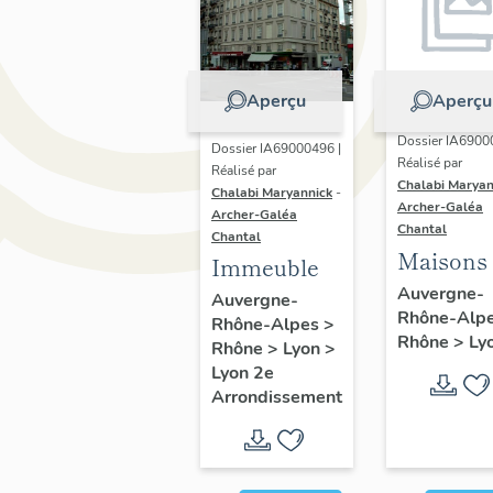
Aperçu
Aperçu
Dossier IA6900
Dossier IA69000496 |
Réalisé par
Réalisé par
Chalabi Maryan
Chalabi Maryannick
-
Archer-Galéa
Archer-Galéa
Chantal
Chantal
Maisons
Immeuble
Auvergne-
Auvergne-
Rhône-Alp
Rhône-Alpes
>
Rhône
>
Ly
Rhône
>
Lyon
>
Lyon 2e
Arrondissement