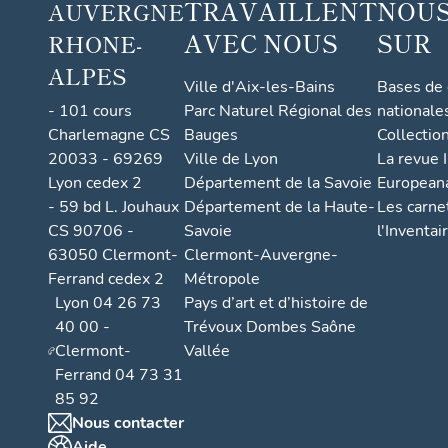
TRAVAILLENT
NOUS
AUVERGNE
AVEC NOUS
SUR
RHONE-
ALPES
Ville d'Aix-les-Bains
Bases de
- 101 cours
Parc Naturel Régional des
nationale
Charlemagne CS
Bauges
Collectio
20033 - 69269
Ville de Lyon
La revue I
Lyon cedex 2
Département de la Savoie
European
- 59 bd L. Jouhaux
Département de la Haute-
Les carne
CS 90706 -
Savoie
l'Inventai
63050 Clermont-
Clermont-Auvergne-
Ferrand cedex 2
Métropole
Lyon 04 26 73
Pays d’art et d’histoire de
40 00 -
Trévoux Dombes Saône
Clermont-
Vallée
Ferrand 04 73 31
85 92
Nous contacter
Aide