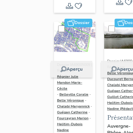
Dossier
Dos
Dossier IA6900
Dossier IA69005009 |
Réalisé par
Aperçu
Aperçu
Réalisé par
Belle Véroniqu
Régnier Julie
-
Ducouret Bern
Mandon Marie-
Chalabi Maryan
Cécile
Guégan Cather
-
Belleville Coralie
-
Guillot Catheri
Belle Véronique
-
Halitim-Dubois
Chalabi Maryannick
-
Nadine (Rédact
Guégan Catherine
-
Présenta
Fourcayran Marion
-
du secte
Halitim-Dubois
Auvergne-
Nadine
Rhône-Alp