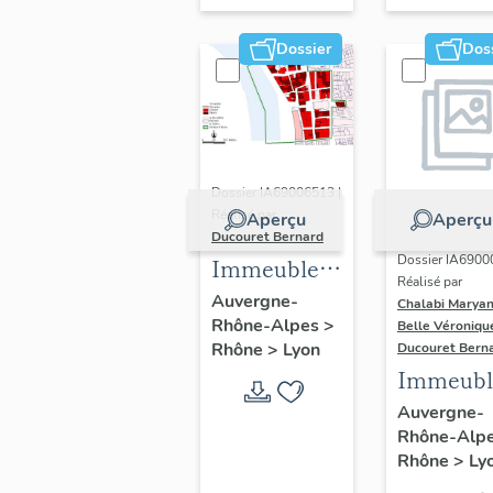
Dossier
Dos
Dossier IA69006513 |
Réalisé par
Aperçu
Aperçu
Ducouret Bernard
Dossier IA6900
Immeubles
Réalisé par
du quartier
Auvergne-
Chalabi Maryan
Rhône-Alpes
>
Saint-Nizier
Belle Véroniqu
Rhône
>
Lyon
Ducouret Bern
Immeubl
Auvergne-
Rhône-Alp
Rhône
>
Ly