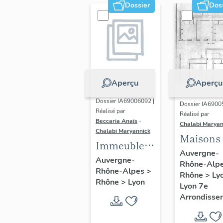
Dossier
Dos
Aperçu
Aperçu
Dossier IA69006092 |
Dossier IA6900
Réalisé par
Réalisé par
Beccaria Anaïs
-
Chalabi Maryan
Chalabi Maryannick
Maisons
Immeubles
Auvergne-
des Années
Auvergne-
Rhône-Alp
Rhône-Alpes
>
Trente de la
Rhône
>
Ly
Rhône
>
Lyon
rive gauche
Lyon 7e
Arrondisse