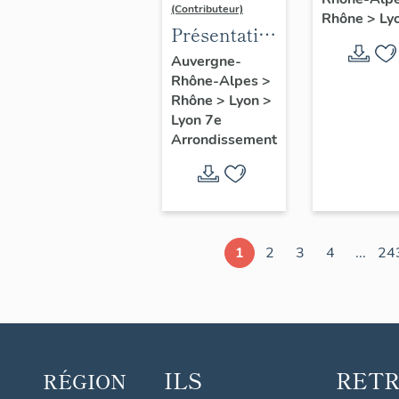
d'étude
(Contributeur)
Rhône
>
Ly
Lyon
Présentation
du secteur
Auvergne-
Rhône-Alpes
>
d'étude
Rhône
>
Lyon
>
Lyon
Lyon 7e
Guillotière
Arrondissement
1
2
3
4
...
24
ILS
RET
RÉGION