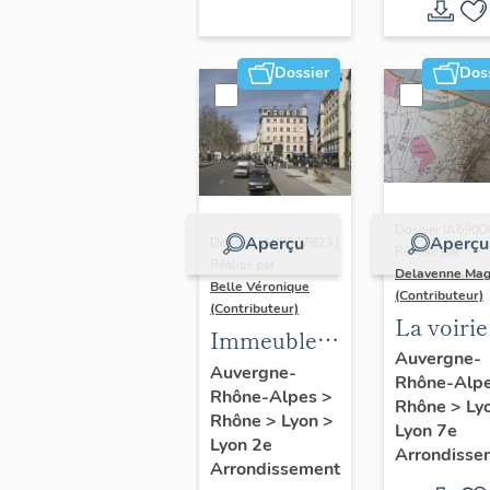
Dossier
Dos
Dossier IA6900
Aperçu
Aperçu
Dossier IA69007823 |
Réalisé par
Réalisé par
Delavenne Mag
Belle Véronique
(Contributeur)
(Contributeur)
La voirie
Immeubles
secteur
Auvergne-
du secteur
Auvergne-
Rhône-Alp
d'étude
Rhône-Alpes
>
des
Rhône
>
Ly
"Saint-
Rhône
>
Lyon
>
Jacobins
Lyon 7e
André"
Lyon 2e
Arrondisse
Arrondissement
(Lyon 7e