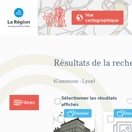
Vue
cartographique
Résultats de la rec
(Commune : Lyon)
Sélectionner les résultats
Filtres
affichés
Dossier
Dos