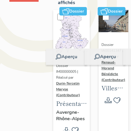
affichés
Dossier
Dossier
Dossier
IA00141347 |
Aperçu
Aperçu
Réalisé par
Renaud-
Dossier
Morand
IM00000005 |
Bénédicte
Réalisé par
(Contributeur)
Durin-Tercelin
Villes
Maryse
en
(Contributeur)
Présentation
Auvergne
de
: les
Auvergne-
Rhône-Alpes
l’opération
formes
tissus et
urbaines