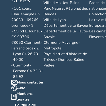
ALPES
Ville d'Aix-les-Bains
Bases de
- 101 cours
Parc Naturel Régional des
nationale
Charlemagne CS
Bauges
Collectio
20033 - 69269
Ville de Lyon
La revue I
Lyon cedex 2
Département de la Savoie
European
- 59 bd L. Jouhaux
Département de la Haute-
Les carne
CS 90706 -
Savoie
l'Inventai
63050 Clermont-
Clermont-Auvergne-
Ferrand cedex 2
Métropole
Lyon 04 26 73
Pays d’art et d’histoire de
40 00 -
Trévoux Dombes Saône
Clermont-
Vallée
Ferrand 04 73 31
85 92
Nous contacter
Aide
Mentions
légales
Politique de