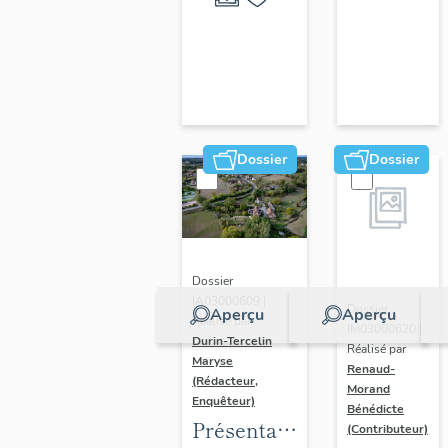
ornements
liturgiques
en
Auvergne
Dossier
Dossier
Dossier
IA03000609 |
Dossier
Aperçu
Aperçu
Réalisé par
IM03000620 |
Durin-Tercelin
Réalisé par
Maryse
Renaud-
(Rédacteur,
Morand
Enquêteur)
Bénédicte
Présentation
(Contributeur)