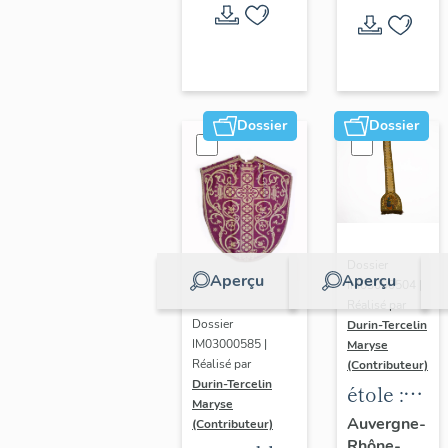
bourse
de
corporal
:
ornement
Dossier
Dossier
rouge
Dossier
Aperçu
Aperçu
IM03000504 |
Réalisé par
Dossier
Durin-Tercelin
IM03000585 |
Maryse
Réalisé par
(Contributeur)
Durin-Tercelin
étole :
Maryse
ornement
Auvergne-
(Contributeur)
Rhône-