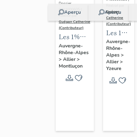
immeuble
Dossier
Réalisé par
à
IM03000605 |
Aperçu
Aperçu
Guégan
Réalisé par
Catherine
logements,
Guégan Catherine
(Contributeur)
boutiques,
(Contributeur)
Les 1%
Les 1%
ateliers et
artistiques
Auvergne-
artistiques
école
Auvergne-
Rhône-
du lycée
Rhône-Alpes
de l'école
Alpes
>
Jean-
>
Allier
>
nationale
Allier
>
Monnet
Montluçon
Yzeure
professionnelle
d'Yzeure
de
Montluçon,
actuel
lycée Paul-
Constans