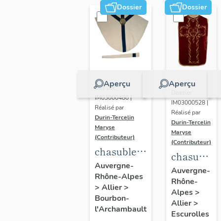
Dossier
Dossier
Aperçu
Aperçu
Dossier
Dossier
IM03000480 |
IM03000528 |
Réalisé par
Réalisé par
Durin-Tercelin
Durin-Tercelin
Maryse
Maryse
(Contributeur)
(Contributeur)
chasuble,
chasuble,
étole,
Auvergne-
étole,
Auvergne-
Rhône-Alpes
ornement
Rhône-
manipule,
>
Allier
>
blanc n°2
Alpes
>
voile de
Bourbon-
Allier
>
l'Archambault
calice,
Escurolles