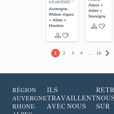
blanc
ensemble
Alpes
>
de 5
Auvergne-
Allier
>
Rhône-Alpes
chapes
Souvigny
>
Allier
>
(non
Moulins
étudiées),
de 15
chasubles,
17
1
2
3
4
...
16
dalmatiques
et les
accessoires
: ornement
violet n°2
ILS
RET
RÉGION
TRAVAILLENT
NOUS
AUVERGNE
AVEC NOUS
SUR
RHONE-