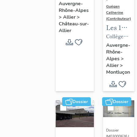
-
de la
Auvergne-
Guégan
Rhône-Alpes
commune
Catherine
>
Allier
>
de
(Contributeur)
Château-sur-
Les 1%
Château-
Allier
artistiques
Collège
sur-Allier
du lycée
d'enseignem
Auvergne-
Rhône-
Maurice-
technique,
Alpes
>
Guyot
puis lycée
Allier
>
d'enseignem
Montluçon
professionne
de Nerdre,
puis lycée
Dossier
Dossier
professionne
Maurice-
Guyot,
actuellement
Dossier
IM03000626 |