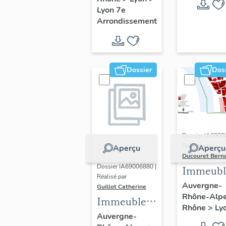
Guillotière
Lyon 7e
Arrondissement
Dossier
Dos
Dossier IA6900
Réalisé par
Aperçu
Aperçu
Ducouret Bern
Dossier IA69006880 |
Immeubl
Réalisé par
du quarti
Auvergne-
Guillot Catherine
Rhône-Alp
Saint-Niz
Immeubles,
Rhône
>
Ly
maisons
Auvergne-