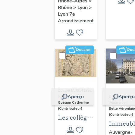
Rhône-Alpes
>
Rhône
>
Lyon
>
Lyon 7e
Arrondissement
Dossier
Dos
Dossier IA00141292 |
Aperçu
Aperçu
Réalisé par
Dossier IA6900
Guégan Catherine
Réalisé par
(Contributeur)
Belle Véroniqu
(Contributeur)
Les collèges
Immeubl
jésuites
du secte
Auvergne-
d'Ancien