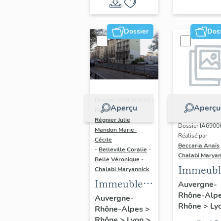
du vitrail
ancien de
Dossier
Dos
Rhône-
Alpes
(corpus
vitrearum)
Dossier IA69005010 |
Aperçu
Aperçu
Réalisé par
Régnier Julie
-
Dossier IA6900
Mandon Marie-
Réalisé par
Cécile
Beccaria Anaïs
-
Belleville Coralie
-
Chalabi Maryan
Belle Véronique
-
Immeubl
Chalabi Maryannick
Immeubles
des Ann
Auvergne-
Rhône-Alp
du secteur
Trente de
Auvergne-
Rhône
>
Ly
Rhône-Alpes
>
d'étude La
rive gau
Rhône
>
Lyon
>