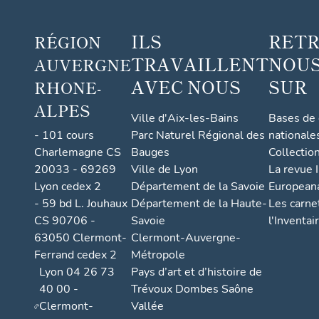
ILS
RET
RÉGION
TRAVAILLENT
NOUS
AUVERGNE
AVEC NOUS
SUR
RHONE-
ALPES
Ville d'Aix-les-Bains
Bases de
- 101 cours
Parc Naturel Régional des
nationale
Charlemagne CS
Bauges
Collectio
20033 - 69269
Ville de Lyon
La revue I
Lyon cedex 2
Département de la Savoie
European
- 59 bd L. Jouhaux
Département de la Haute-
Les carne
CS 90706 -
Savoie
l'Inventai
63050 Clermont-
Clermont-Auvergne-
Ferrand cedex 2
Métropole
Lyon 04 26 73
Pays d’art et d’histoire de
40 00 -
Trévoux Dombes Saône
Clermont-
Vallée