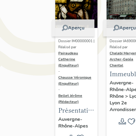
Aperçu
Aperçu
Dossier IM00000001 |
Dossier IA6900
Réalisé par
Réalisé par
Pairaudeau
Chalabi Maryan
Catherine
Archer-Galéa
(Enquêteur)
Chantal
-
Immeubl
Chausse Véronique
Auvergne-
(Enquêteur)
Rhône-Alp
-
Rhône
>
Ly
Bellet Jérôme
(Rédacteur)
Lyon 2e
Présentation
Arrondisse
de
Auvergne-
Rhône-Alpes
l'opération
d'inventaire