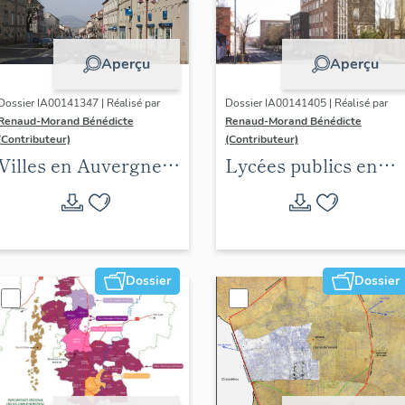
Aperçu
Aperçu
Dossier IA00141347 | Réalisé par
Dossier IA00141405 | Réalisé par
Renaud-Morand Bénédicte
Renaud-Morand Bénédicte
(Contributeur)
(Contributeur)
Villes en Auvergne :
Lycées publics en
les formes urbaines
espace urbain (1802-
1988)
Dossier
Dossier