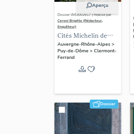
Aperçu
Dossier IA63002617 | Réalisé par
Ceroni Brigitte (Rédacteur,
Enquêteur)
Cités Michelin de
l'agglomération
Auvergne-Rhône-Alpes
>
Puy-de-Dôme
>
Clermont-
clermontoise
Ferrand
Dossier