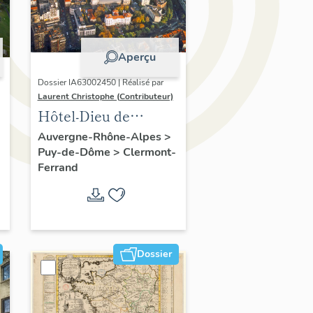
Aperçu
Dossier IA63002450 | Réalisé par
Laurent Christophe (Contributeur)
Hôtel-Dieu de
Clermont-Ferrand :
Auvergne-Rhône-Alpes
>
Puy-de-Dôme
>
Clermont-
les raisons de l'étude
Ferrand
Dossier