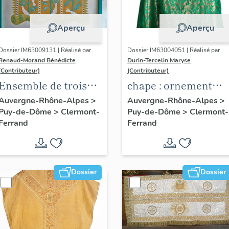
Aperçu
Aperçu
Dossier IM63009131 | Réalisé par
Dossier IM63004051 | Réalisé par
Renaud-Morand Bénédicte
Durin-Tercelin Maryse
(Contributeur)
(Contributeur)
Ensemble de trois
chape : ornement
peintures
vert
Auvergne-Rhône-Alpes
>
Auvergne-Rhône-Alpes
>
Puy-de-Dôme
>
Clermont-
Puy-de-Dôme
>
Clermont-
monumentales :
Ferrand
Ferrand
Danse de jeunes
filles, panneau
décoratif avec
colombes, panneau
Dossier
Dossier
décoratif avec
animaux dans un
paysage