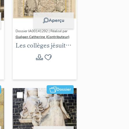
Aperçu
Dossier IA00141292 | Réalisé par
Guégan Catherine (Contributeur)
Les collèges jésuites
d'Ancien Régime
(1556-1763) dans la
région Auvergne-
Rhône-Alpes
(DOSSIER EN
Dossier
COURS)