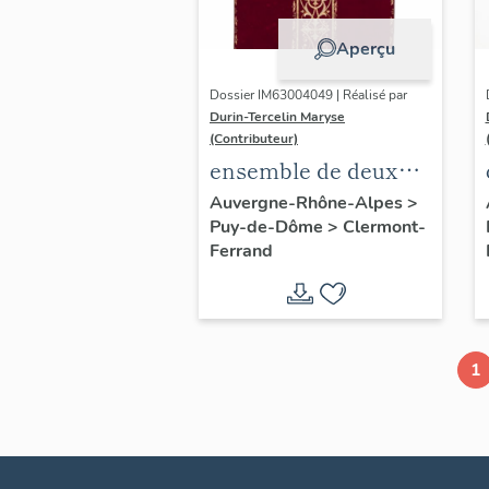
Aperçu
Dossier IM63004049 | Réalisé par
Durin-Tercelin Maryse
(Contributeur)
ensemble de deux
dalmatiques, une
Auvergne-Rhône-Alpes
>
Puy-de-Dôme
>
Clermont-
chasuble, trois
Ferrand
étoles, deux
manipules,un voile
de calice, une bourse
de corporal :
1
ornement rouge