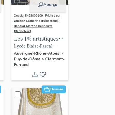
Aperçu
Dossier IM63009109 | Réalisé par
Guégan Catherine (Rédacteur)
-
Renaud-Morand Bénédicte
(Rédacteur)
Les 1% artistiques
du lycée Blaise-
Lycée Blaise-Pascal,
Pascal
actuellement cité scolaire
Auvergne-Rhône-Alpes
>
Puy-de-Dôme
>
Clermont-
Blaise-Pascal de Clermont-
Ferrand
Ferrand
Dossier