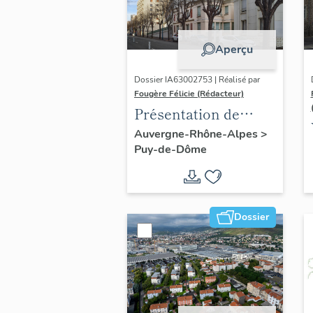
Aperçu
Dossier IA63002753 | Réalisé par
Fougère Félicie (Rédacteur)
Présentation de
l'opération
Auvergne-Rhône-Alpes
>
Puy-de-Dôme
d'inventaire des
boulevards de
ceinture de
Clermont-Ferrand
Dossier