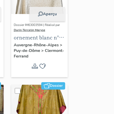
Aperçu
Dossier IM63003594 | Réalisé par
Durin-Tercelin Maryse
ornement blanc n°1 :
chape
Auvergne-Rhône-Alpes
>
Puy-de-Dôme
>
Clermont-
Ferrand
Dossier