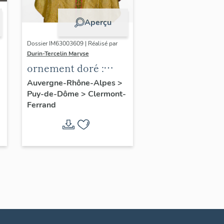
Aperçu
Dossier IM63003609 | Réalisé par
Durin-Tercelin Maryse
ornement doré :
ensemble de deux
Auvergne-Rhône-Alpes
>
Puy-de-Dôme
>
Clermont-
dalmatiques, d'une
Ferrand
chasuble et d'une
étole