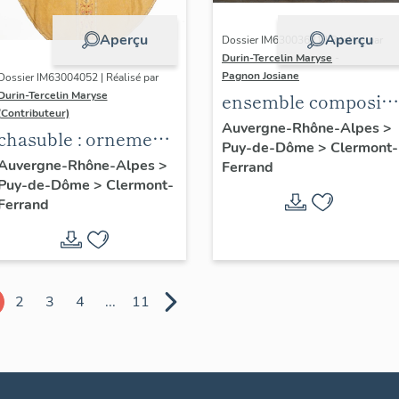
Aperçu
Aperçu
Dossier IM63003621 | Réalisé par
Durin-Tercelin Maryse
-
Pagnon Josiane
Dossier IM63004052 | Réalisé par
ensemble composite
Durin-Tercelin Maryse
(Contributeur)
de garniture de dais
Auvergne-Rhône-Alpes
>
chasuble : ornement
Puy-de-Dôme
>
Clermont-
de procession dont
doré n°3
Auvergne-Rhône-Alpes
>
Ferrand
deux pentes sont
Puy-de-Dôme
>
Clermont-
transformées en
Ferrand
devant d'autel
2
3
4
...
11