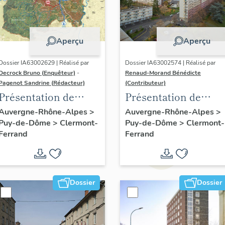
Aperçu
Aperçu
Dossier IA63002629 | Réalisé par
Dossier IA63002574 | Réalisé par
Decrock Bruno (Enquêteur)
-
Renaud-Morand Bénédicte
Pagenot Sandrine (Rédacteur)
(Contributeur)
Présentation de
Présentation de
l'opération
l'opération
Auvergne-Rhône-Alpes
>
Auvergne-Rhône-Alpes
>
Puy-de-Dôme
>
Clermont-
Puy-de-Dôme
>
Clermont-
d'inventaire du
ponctuelle "Muraille
Ferrand
Ferrand
patrimoine viticole
de Chine" (de
du territoire de
Clermont-Ferrand)
Clermont-Auvergne-
Métropole
Dossier
Dossier