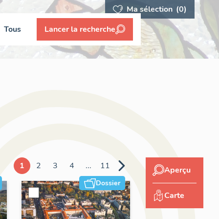
Ma sélection
(0)
Tous
Lancer la recherche
1
2
3
4
...
11
Aperçu
Dossier
Carte