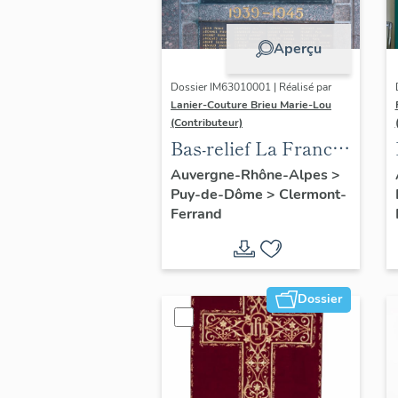
Aperçu
Dossier IM63010001 | Réalisé par
Lanier-Couture Brieu Marie-Lou
(Contributeur)
Bas-relief La France
en pleurs
Auvergne-Rhône-Alpes
>
Puy-de-Dôme
>
Clermont-
Ferrand
Dossier