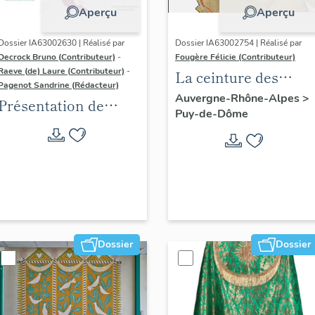
Aperçu
Aperçu
Dossier IA63002630 | Réalisé par
Dossier IA63002754 | Réalisé par
Decrock Bruno (Contributeur)
-
Fougère Félicie (Contributeur)
Raeve (de) Laure (Contributeur)
-
La ceinture des
Pagenot Sandrine (Rédacteur)
boulevards de
Auvergne-Rhône-Alpes
>
Présentation de
Puy-de-Dôme
Clermont-Ferrand
l'aire d'étude de
l'inventaire du
patrimoine viticole
de Clermont-
Auvergne-Métropole
Dossier
Dossier