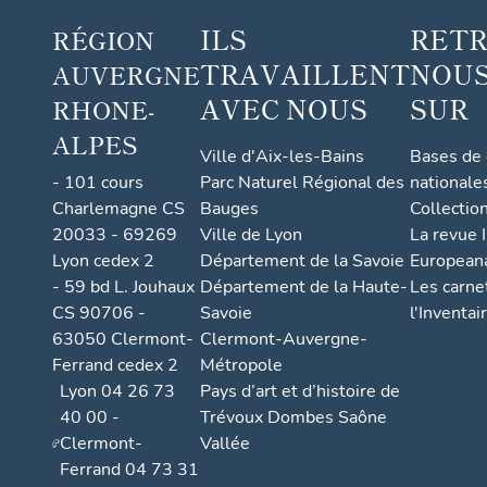
ILS
RET
RÉGION
TRAVAILLENT
NOUS
AUVERGNE
AVEC NOUS
SUR
RHONE-
ALPES
Ville d'Aix-les-Bains
Bases de
- 101 cours
Parc Naturel Régional des
nationale
Charlemagne CS
Bauges
Collectio
20033 - 69269
Ville de Lyon
La revue I
Lyon cedex 2
Département de la Savoie
European
- 59 bd L. Jouhaux
Département de la Haute-
Les carne
CS 90706 -
Savoie
l'Inventai
63050 Clermont-
Clermont-Auvergne-
Ferrand cedex 2
Métropole
Lyon 04 26 73
Pays d’art et d’histoire de
40 00 -
Trévoux Dombes Saône
Clermont-
Vallée
Ferrand 04 73 31