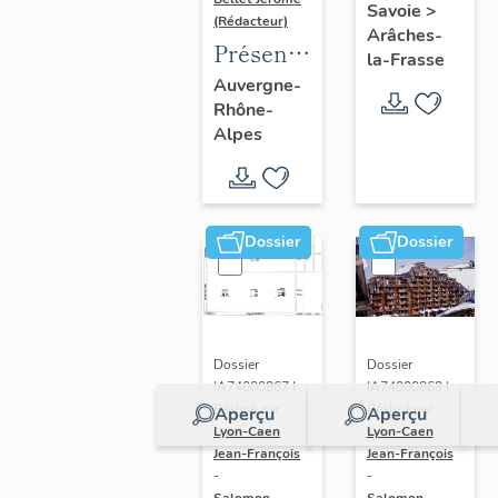
Savoie
>
(Rédacteur)
Arâches-
Présentation
la-Frasse
de
Auvergne-
Rhône-
l'opération
Alpes
d'inventaire
du vitrail
ancien
de
Dossier
Dossier
Rhône-
Alpes
(corpus
vitrearum)
Dossier
Dossier
IA74000868 |
IA74000867 |
Réalisé par
Réalisé par
Aperçu
Aperçu
Lyon-Caen
Lyon-Caen
Jean-François
Jean-François
-
-
Salomon-