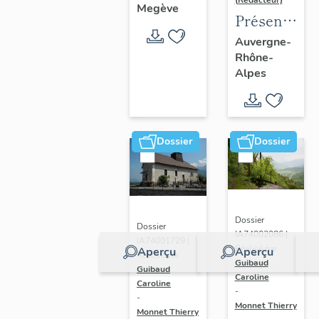
(Rédacteur)
Megève
Présentatio
de l'aire
Auvergne-
Rhône-
d'étude
Alpes
du
recensemen
du vitrail
ancien
Dossier
Dossier
de
Rhône-
Alpes
Dossier
Dossier
IA74002086 |
IA74001729 |
Réalisé par
Aperçu
Aperçu
Réalisé par
Guibaud
Guibaud
Caroline
Caroline
-
-
Monnet Thierry
Monnet Thierry