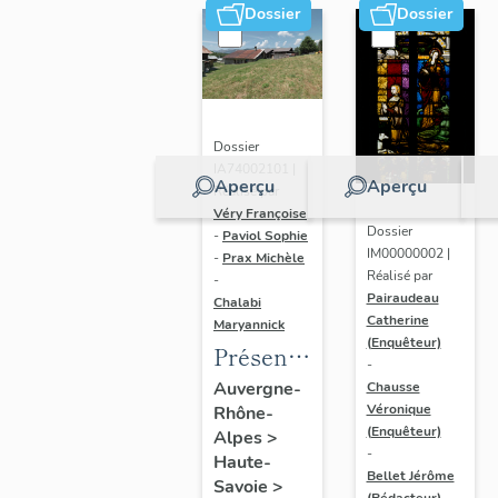
Dossier
Dossier
Dossier
IA74002101 |
Aperçu
Aperçu
Réalisé par
Véry Françoise
Dossier
-
Paviol Sophie
IM00000002 |
-
Prax Michèle
Réalisé par
-
Pairaudeau
Chalabi
Catherine
Maryannick
(Enquêteur)
Présentation
-
de l'aire
Auvergne-
Chausse
Véronique
Rhône-
d'étude
(Enquêteur)
Alpes
>
Megève
-
Haute-
Bellet Jérôme
Savoie
>