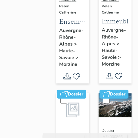
Salomon-
Pelen
Pelen
Catherine
Catherine
Immeubles
Ensemble
du génie
Auvergne-
Auvergne-
Rhône-
Rhône-
civil ;
Alpes
>
Alpes
>
galerie
Haute-
Haute-
marchande ;
Savoie
>
Savoie
>
établissement
Morzine
Morzine
administratif ;
salle de
spectacle
Dossier
Dossier
Dossier
IA74000866 |