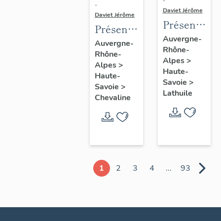
-
-
Daviet Jérôme
Daviet Jérôme
Présentatio
Présentation
de la
Auvergne-
de la
Auvergne-
Rhône-
commune
Rhône-
commune
Alpes
>
de
Alpes
>
de
Haute-
Haute-
Lathuile
Chevaline
Savoie
>
Savoie
>
Lathuile
Chevaline
1
2
3
4
...
93