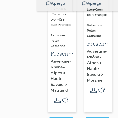
Aperçu
Aperçu
Dossier
Réalisé par
IA74000928 |
Lyon-Caen
Réalisé par
Jean-François
Lyon-Caen
-
Jean-François
Salomon-
-
Pelen
Salomon-
Catherine
Pelen
Présentatio
Catherine
de l'aire
Auvergne-
Présentation
Rhône-
d'étude
de la
Auvergne-
Alpes
>
d'Avoriaz
Rhône-
commune
Haute-
Alpes
>
Savoie
>
de
Haute-
Morzine
Magland
Savoie
>
Magland