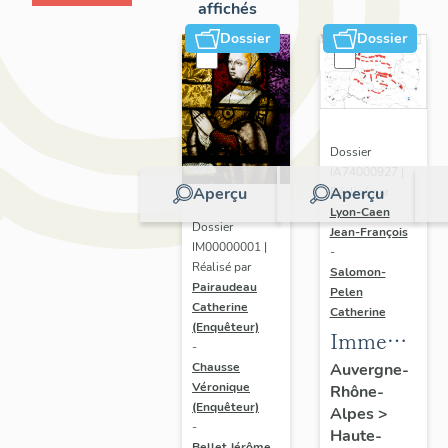
affichés
Dossier
Dossier
Dossier
IA74000927 |
Aperçu
Aperçu
Réalisé par
Lyon-Caen
Dossier
Jean-François
IM00000001 |
-
Réalisé par
Salomon-
Pairaudeau
Pelen
Catherine
Catherine
(Enquêteur)
Immeubles,
-
hôtels de
Chausse
Auvergne-
Véronique
Rhône-
voyageurs
(Enquêteur)
Alpes
>
-
Haute-
Bellet Jérôme