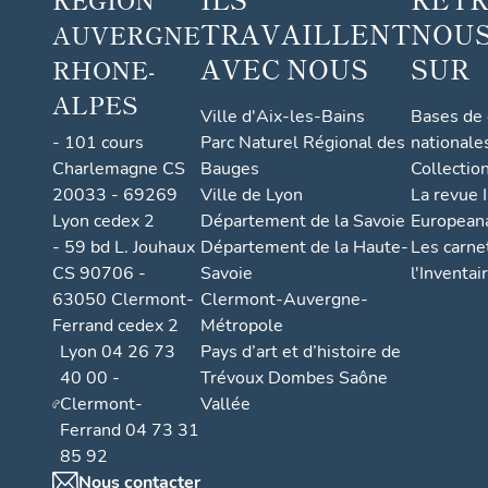
TRAVAILLENT
NOUS
AUVERGNE
AVEC NOUS
SUR
RHONE-
ALPES
Ville d'Aix-les-Bains
Bases de
- 101 cours
Parc Naturel Régional des
nationale
Charlemagne CS
Bauges
Collectio
20033 - 69269
Ville de Lyon
La revue I
Lyon cedex 2
Département de la Savoie
European
- 59 bd L. Jouhaux
Département de la Haute-
Les carne
CS 90706 -
Savoie
l'Inventai
63050 Clermont-
Clermont-Auvergne-
Ferrand cedex 2
Métropole
Lyon 04 26 73
Pays d’art et d’histoire de
40 00 -
Trévoux Dombes Saône
Clermont-
Vallée
Ferrand 04 73 31
85 92
Nous contacter