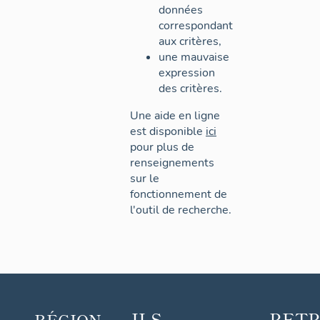
données
correspondant
aux critères,
une mauvaise
expression
des critères.
Une aide en ligne
est disponible
ici
pour plus de
renseignements
sur le
fonctionnement de
l'outil de recherche.
ILS
RET
RÉGION