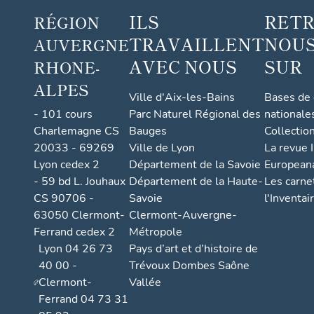
ILS
RET
RÉGION
TRAVAILLENT
NOUS
AUVERGNE
AVEC NOUS
SUR
RHONE-
ALPES
Ville d'Aix-les-Bains
Bases de
- 101 cours
Parc Naturel Régional des
nationale
Charlemagne CS
Bauges
Collectio
20033 - 69269
Ville de Lyon
La revue I
Lyon cedex 2
Département de la Savoie
European
- 59 bd L. Jouhaux
Département de la Haute-
Les carne
CS 90706 -
Savoie
l'Inventai
63050 Clermont-
Clermont-Auvergne-
Ferrand cedex 2
Métropole
Lyon 04 26 73
Pays d’art et d’histoire de
40 00 -
Trévoux Dombes Saône
Clermont-
Vallée
Ferrand 04 73 31