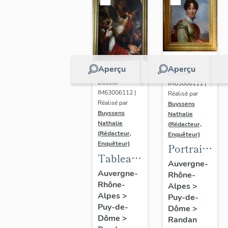
Aperçu
Aperçu
Dossier
Dossier
IM63006111 |
IM63006112 |
Réalisé par
Réalisé par
Buyssens
Buyssens
Nathalie
Nathalie
(Rédacteur,
(Rédacteur,
Enquêteur)
Enquêteur)
Portrait
Tableau
d'Adélaïde
Auvergne-
d'Eugène
Auvergne-
Rhône-
d'Orléans,
Rhône-
Romain
Alpes
>
d'après
Alpes
>
Puy-de-
Van
François
Puy-de-
Dôme
>
Maldeghem
Gérard
Dôme
>
Randan