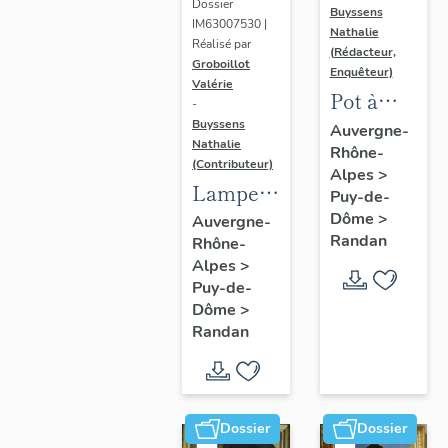
Dossier
Buyssens
IM63007530 |
Nathalie
Réalisé par
(Rédacteur,
Groboillot
Enquêteur)
Valérie
Pot à
-
crème n°
Buyssens
Auvergne-
Nathalie
Rhône-
3
(Contributeur)
Alpes
>
Lampe à
Puy-de-
pétrole
Dôme
>
Auvergne-
Randan
Rhône-
n° 1
Alpes
>
Puy-de-
Dôme
>
Randan
Dossier
Dossier