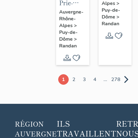
Prie-
Alpes
>
Dieu n° 1
Puy-de-
Auvergne-
Dôme
>
Rhône-
Randan
Alpes
>
Puy-de-
Dôme
>
Randan
1
2
3
4
...
278
ILS
RET
RÉGION
TRAVAILLENT
NOUS
AUVERGNE