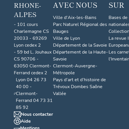
AVEC NOUS
SUR
RHONE-
ALPES
Ville d'Aix-les-Bains
Bases de
- 101 cours
Parc Naturel Régional des
nationale
Charlemagne CS
Bauges
Collectio
20033 - 69269
Ville de Lyon
La revue I
Lyon cedex 2
Département de la Savoie
European
- 59 bd L. Jouhaux
Département de la Haute-
Les carne
CS 90706 -
Savoie
l'Inventai
63050 Clermont-
Clermont-Auvergne-
Ferrand cedex 2
Métropole
Lyon 04 26 73
Pays d’art et d’histoire de
40 00 -
Trévoux Dombes Saône
Clermont-
Vallée
Ferrand 04 73 31
85 92
Nous contacter
Aide
Mentions