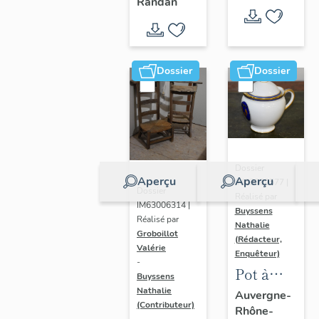
- " La
Randan
prière de
Marie-
Amélie "
Dossier
Dossier
Dossier
Aperçu
Aperçu
IM63009577 |
Dossier
Réalisé par
IM63006314 |
Buyssens
Réalisé par
Nathalie
Groboillot
(Rédacteur,
Valérie
Enquêteur)
-
Pot à
Buyssens
crème n°
Nathalie
Auvergne-
(Contributeur)
Rhône-
2