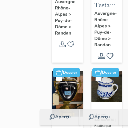
à joues
Auvergne-
Testament
Rhône-
n° 2
politique
Auvergne-
Alpes
>
Rhône-
de
Puy-de-
Alpes
>
Dôme
>
Philippe
Puy-de-
Randan
d'Orléans,
Dôme
>
comte de
Randan
Paris
Dossier
Dossier
Dossier
Aperçu
Aperçu
IM63009830 |
Réalisé par