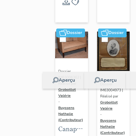
Randan
Dossier
Dossier
Dossier
IM63006362 |
Aperçu
Aperçu
Réalisé par
Dossier
Groboillot
IM63004973 |
Valérie
Réalisé par
-
Groboillot
Buyssens
Valérie
Nathalie
-
(Contributeur)
Buyssens
Nathalie
Canapé
(Contributeur)