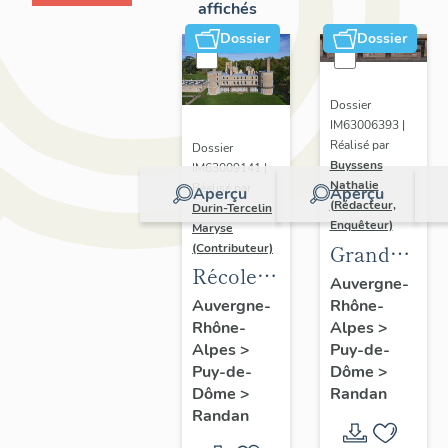
affichés
Dossier
Dossier
Dossier
IM63006393 |
Réalisé par
Dossier
Buyssens
IM63009141 |
Nathalie
Réalisé par
Aperçu
Aperçu
(Rédacteur,
Durin-Tercelin
Enquêteur)
Maryse
Grand
(Contributeur)
Récolement-
potager
Auvergne-
inventaire
Rhône-
Auvergne-
Alpes
>
Rhône-
du fonds
Puy-de-
Alpes
>
mobilier
Dôme
>
Puy-de-
du
Randan
Dôme
>
domaine
Randan
royal de