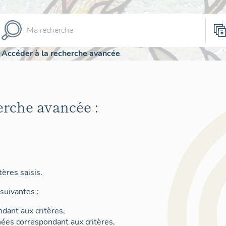
Accéder à la recherche avancée
erche avancée :
ères saisis.
suivantes :
dant aux critères,
nées correspondant aux critères,