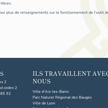
itères.
ur plus de renseignements sur le fonctionnement de l'outil d
ILS TRAVAILLENT AVE
S
NOUS
ex 2
nd cedex 2
Ville d'Aix-les-Bains
 85 92
Parc Naturel Régional des Bauges
Ville de Lyon