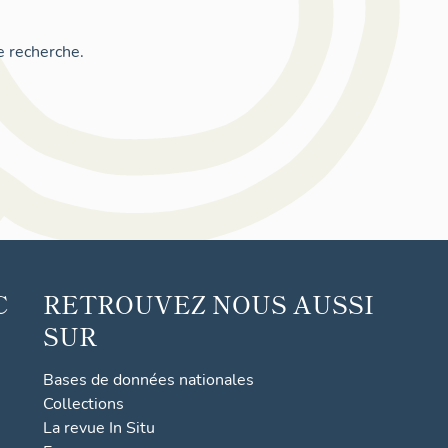
e recherche.
C
RETROUVEZ NOUS AUSSI
SUR
Bases de données nationales
Collections
La revue In Situ