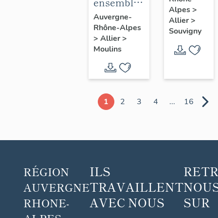
blanc
ensemble
Alpes
>
de 5
Auvergne-
Allier
>
Rhône-Alpes
chapes
Souvigny
>
Allier
>
(non
Moulins
étudiées),
de 15
chasubles,
17
1
2
3
4
...
16
dalmatiques
et les
accessoires
: ornement
violet n°2
ILS
RET
RÉGION
TRAVAILLENT
NOUS
AUVERGNE
AVEC NOUS
SUR
RHONE-