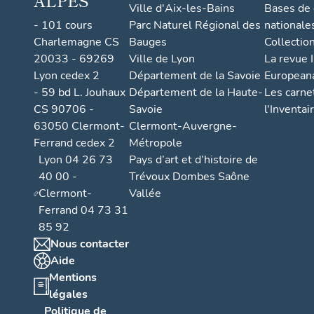
ALPES
Ville d'Aix-les-Bains
Bases de
- 101 cours
Parc Naturel Régional des
nationale
Charlemagne CS
Bauges
Collectio
20033 - 69269
Ville de Lyon
La revue I
Lyon cedex 2
Département de la Savoie
European
- 59 bd L. Jouhaux
Département de la Haute-
Les carne
CS 90706 -
Savoie
l'Inventai
63050 Clermont-
Clermont-Auvergne-
Ferrand cedex 2
Métropole
Lyon 04 26 73
Pays d’art et d’histoire de
40 00 -
Trévoux Dombes Saône
Clermont-
Vallée
Ferrand 04 73 31
85 92
Nous contacter
Aide
Mentions
légales
Politique de