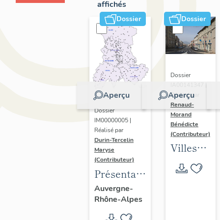
affichés
Dossier
Dossier
Dossier
IA00141347 |
Aperçu
Aperçu
Réalisé par
Renaud-
Dossier
Morand
IM00000005 |
Bénédicte
Réalisé par
(Contributeur)
Durin-Tercelin
Villes
Maryse
en
(Contributeur)
Présentation
Auvergne
de
: les
Auvergne-
Rhône-Alpes
l’opération
formes
tissus et
urbaines