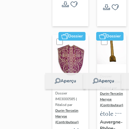
bourse
de
corporal
:
ornement
Dossier
Dossier
rouge
Dossier
Aperçu
Aperçu
IM03000504 |
Réalisé par
Dossier
Durin-Tercelin
IM03000585 |
Maryse
Réalisé par
(Contributeur)
Durin-Tercelin
étole :
Maryse
ornement
Auvergne-
(Contributeur)
Rhône-