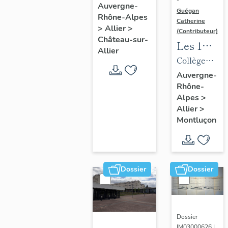
-
de la
Auvergne-
Guégan
Rhône-Alpes
commune
Catherine
>
Allier
>
de
(Contributeur)
Château-sur-
Les 1%
Château-
Allier
artistiques
Collège
sur-Allier
du lycée
d'enseignem
Auvergne-
Rhône-
Maurice-
technique,
Alpes
>
Guyot
puis lycée
Allier
>
d'enseignem
Montluçon
professionne
de Nerdre,
puis lycée
Dossier
Dossier
professionne
Maurice-
Guyot,
actuellement
Dossier
IM03000626 |