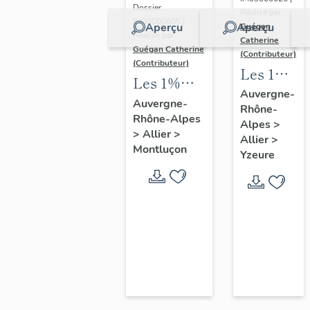
immeuble
Dossier
Réalisé par
à
IM03000605 |
Aperçu
Aperçu
Guégan
Réalisé par
Catherine
logements,
Guégan Catherine
(Contributeur)
boutiques,
(Contributeur)
Les 1%
Les 1%
ateliers et
artistiques
Auvergne-
artistiques
école
Auvergne-
Rhône-
du lycée
Rhône-Alpes
de l'école
Alpes
>
Jean-
>
Allier
>
nationale
Allier
>
Monnet
Montluçon
Yzeure
professionnelle
d'Yzeure
de
Montluçon,
actuel
lycée Paul-
Constans