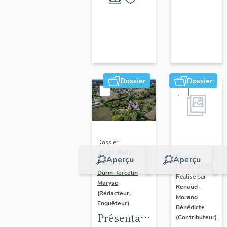
ornements
liturgiques
en
Auvergne
Dossier
Dossier
Dossier
IA03000609 |
Dossier
Aperçu
Aperçu
Réalisé par
IM03000620 |
Durin-Tercelin
Réalisé par
Maryse
Renaud-
(Rédacteur,
Morand
Enquêteur)
Bénédicte
Présentation
(Contributeur)