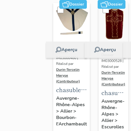
Dossier
Dossier
Aperçu
Aperçu
Dossier
Dossier
IM03000480 |
IM03000528 |
Réalisé par
Réalisé par
Durin-Tercelin
Durin-Tercelin
Maryse
Maryse
(Contributeur)
(Contributeur)
chasuble,
chasuble,
étole,
Auvergne-
étole,
Auvergne-
Rhône-Alpes
ornement
Rhône-
manipule,
>
Allier
>
blanc n°2
Alpes
>
voile de
Bourbon-
Allier
>
l'Archambault
calice,
Escurolles