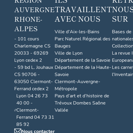
TRAVAILLENT
NOUS
AUVERGNE
AVEC NOUS
SUR
RHONE-
ALPES
Ville d'Aix-les-Bains
Bases de
- 101 cours
Parc Naturel Régional des
nationale
Charlemagne CS
Bauges
Collectio
20033 - 69269
Ville de Lyon
La revue I
Lyon cedex 2
Département de la Savoie
European
- 59 bd L. Jouhaux
Département de la Haute-
Les carne
CS 90706 -
Savoie
l'Inventai
63050 Clermont-
Clermont-Auvergne-
Ferrand cedex 2
Métropole
Lyon 04 26 73
Pays d’art et d’histoire de
40 00 -
Trévoux Dombes Saône
Clermont-
Vallée
Ferrand 04 73 31
85 92
Nous contacter