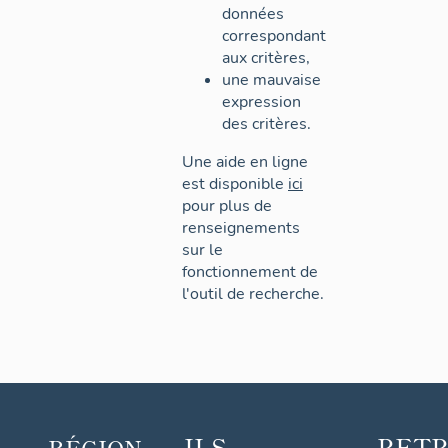
données
correspondant
aux critères,
une mauvaise
expression
des critères.
Une aide en ligne
est disponible
ici
pour plus de
renseignements
sur le
fonctionnement de
l'outil de recherche.
ILS
RET
RÉGION