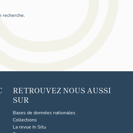
e recherche.
C
RETROUVEZ NOUS AUSSI
SUR
Bases de données nationales
Collections
La revue In Situ