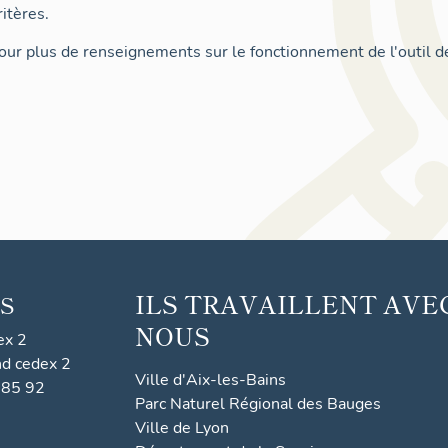
itères.
ur plus de renseignements sur le fonctionnement de l'outil d
ILS TRAVAILLENT AVE
S
NOUS
ex 2
nd cedex 2
Ville d'Aix-les-Bains
 85 92
Parc Naturel Régional des Bauges
Ville de Lyon