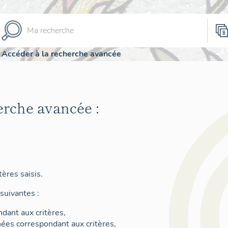
Accéder à la recherche avancée
erche avancée :
ères saisis.
suivantes :
dant aux critères,
nées correspondant aux critères,