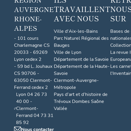
TRAVAILLENT
NOUS
AUVERGNE
AVEC NOUS
SUR
RHONE-
ALPES
Ville d'Aix-les-Bains
Bases de
- 101 cours
Parc Naturel Régional des
nationale
Charlemagne CS
Bauges
Collectio
20033 - 69269
Ville de Lyon
La revue I
Lyon cedex 2
Département de la Savoie
European
- 59 bd L. Jouhaux
Département de la Haute-
Les carne
CS 90706 -
Savoie
l'Inventai
63050 Clermont-
Clermont-Auvergne-
Ferrand cedex 2
Métropole
Lyon 04 26 73
Pays d’art et d’histoire de
40 00 -
Trévoux Dombes Saône
Clermont-
Vallée
Ferrand 04 73 31
85 92
Nous contacter