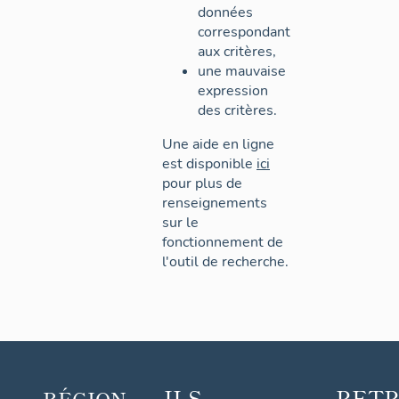
données
correspondant
aux critères,
une mauvaise
expression
des critères.
Une aide en ligne
est disponible
ici
pour plus de
renseignements
sur le
fonctionnement de
l'outil de recherche.
ILS
RET
RÉGION