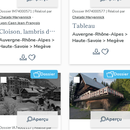
Dossier IM74000571 | Réalisé par
Dossier IM74000577 | Réalisé par
Chalabi Maryannick
-
Chalabi Maryannick
Lyon-Caen Jean-François
Tableau
Cloison, lambris de
Auvergne-Rhône-Alpes
>
revêtement
Auvergne-Rhône-Alpes
>
Haute-Savoie
>
Megève
Haute-Savoie
>
Megève
Dossier
Dossier
Aperçu
Aperçu
Dossier IA74002117 | Réalisé par