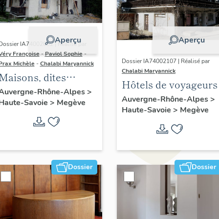
Aperçu
Aperçu
Dossier IA74002002 | Réalisé par
Véry Françoise
-
Paviol Sophie
-
Dossier IA74002107 | Réalisé par
Prax Michèle
-
Chalabi Maryannick
Chalabi Maryannick
Maisons, dites
Hôtels de voyageurs
chalets
Auvergne-Rhône-Alpes
>
Auvergne-Rhône-Alpes
>
Haute-Savoie
>
Megève
Haute-Savoie
>
Megève
Dossier
Dossier