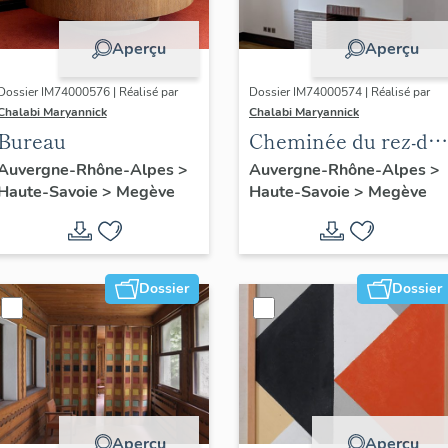
Aperçu
Aperçu
Dossier IM74000576 | Réalisé par
Dossier IM74000574 | Réalisé par
Chalabi Maryannick
Chalabi Maryannick
Bureau
Cheminée du rez-de-
chaussée
Auvergne-Rhône-Alpes
>
Auvergne-Rhône-Alpes
>
Haute-Savoie
>
Megève
Haute-Savoie
>
Megève
Dossier
Dossier
Aperçu
Aperçu