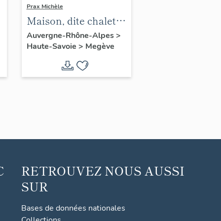
Prax Michèle
Maison, dite chalet
le Toit
Auvergne-Rhône-Alpes
>
Haute-Savoie
>
Megève
C
RETROUVEZ NOUS AUSSI
SUR
Bases de données nationales
Collections