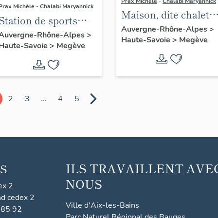
Prax Michèle
-
Chalabi Maryannick
Prax Michèle
-
Chalabi Maryannick
Maison, dite chalet
Station de sports
la Marjolaine
Auvergne-Rhône-Alpes
>
d'hiver
Auvergne-Rhône-Alpes
>
Haute-Savoie
>
Megève
Haute-Savoie
>
Megève
2
3
...
4
5
ILS TRAVAILLENT AVE
S
NOUS
ex 2
nd cedex 2
Ville d'Aix-les-Bains
 85 92
Parc Naturel Régional des Bauges