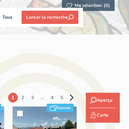
Ma sélection
(0)
Tous
Lancer la recherche
1
2
3
...
4
5
Aperçu
Dossier
Carte