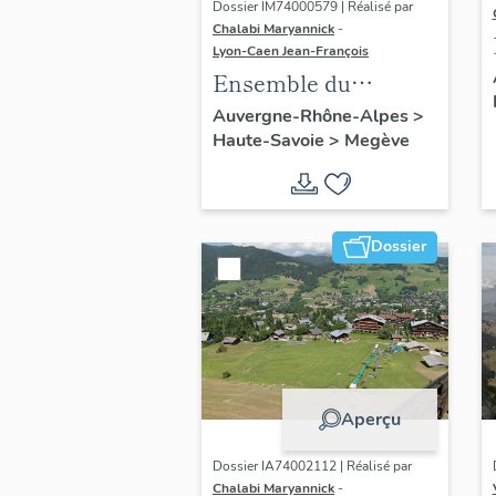
Dossier IM74000579 | Réalisé par
Chalabi Maryannick
-
Lyon-Caen Jean-François
Ensemble du
mobilier de
Auvergne-Rhône-Alpes
>
Haute-Savoie
>
Megève
l'appartement :
cloison, lambris de
revêtement, table à
manger, chaise,
Dossier
cheminée, lit, bureau
Aperçu
Dossier IA74002112 | Réalisé par
Chalabi Maryannick
-