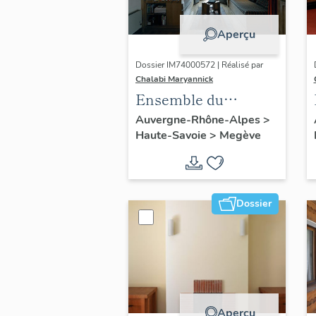
Aperçu
Dossier IM74000572 | Réalisé par
Chalabi Maryannick
Ensemble du
mobilier d'un
Auvergne-Rhône-Alpes
>
Haute-Savoie
>
Megève
appartement :
étagère-
bibliothèque ;
armoire ; chaise ;
Dossier
table à manger
Aperçu