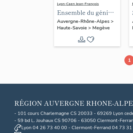
Lyon-Caen Jean-François
Ensemble du génie
civil : téléférique,
Auvergne-Rhône-Alpes
>
Haute-Savoie
>
Megève
télécabine, remonte-
pente
1
RÉGION
AUVERGNE RHONE-ALPE
- 101 cours Charlemagne CS 20033 - 69269 Lyon ced
- 59 bd L. Jouhaux CS 90706 - 63050 Clermont-Ferra
Lyon 04 26 73 40 00 - Clermont-Ferrand 04 73 31