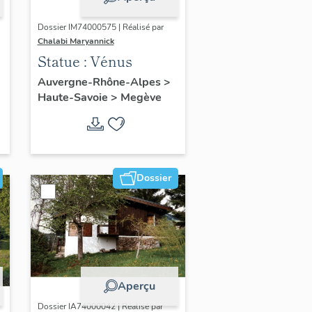
Dossier IM74000575 | Réalisé par
Chalabi Maryannick
Statue : Vénus
Auvergne-Rhône-Alpes
>
Haute-Savoie
>
Megève
Dossier
Aperçu
Dossier IA74000042 | Réalisé par