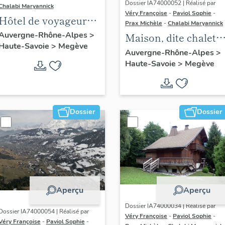
Dossier IA74000052 | Réalisé par
Chalabi Maryannick
Véry Françoise
-
Paviol Sophie
-
Hôtel de voyageurs
Prax Michèle
-
Chalabi Maryannick
le Windsor,
Auvergne-Rhône-Alpes
>
Maison, dite chalet
Haute-Savoie
>
Megève
actuellement
l'Igloo
Auvergne-Rhône-Alpes
>
immeuble
Haute-Savoie
>
Megève
résidentiel
Dossier
Dossier
Aperçu
Aperçu
Dossier IA74000034 | Réalisé par
Dossier IA74000054 | Réalisé par
Véry Françoise
-
Paviol Sophie
-
Véry Françoise
-
Paviol Sophie
-