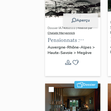
Aperçu
Dossier IA74002111 | Réalisé par
Chalabi Maryannick
Pensionnats :
maisons d'enfants
Auvergne-Rhône-Alpes
>
Haute-Savoie
>
Megève
Dossier