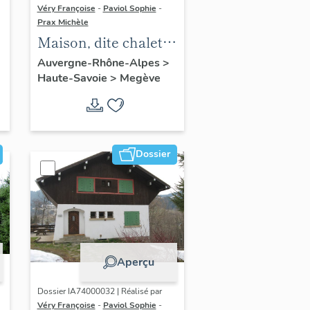
Véry Françoise
-
Paviol Sophie
-
Prax Michèle
Maison, dite chalet
le Vire-Vent
Auvergne-Rhône-Alpes
>
Haute-Savoie
>
Megève
Dossier
Aperçu
Dossier IA74000032 | Réalisé par
Véry Françoise
-
Paviol Sophie
-