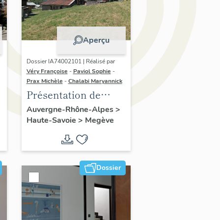
Aperçu
Dossier IA74002101 | Réalisé par
Véry Françoise
-
Paviol Sophie
-
Prax Michèle
-
Chalabi Maryannick
Présentation de
l'aire d'étude Megève
Auvergne-Rhône-Alpes
>
Haute-Savoie
>
Megève
Dossier