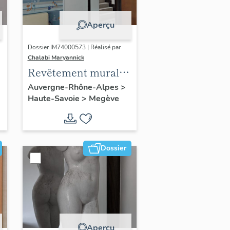
Aperçu
Dossier IM74000573 | Réalisé par
Chalabi Maryannick
Revêtement mural :
papier peint
Auvergne-Rhône-Alpes
>
Haute-Savoie
>
Megève
Dossier
Aperçu