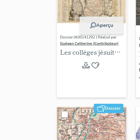
Aperçu
Dossier IA00141292 | Réalisé par
Guégan Catherine (Contributeur)
Les collèges jésuites
d'Ancien Régime
(1556-1763) dans la
région Auvergne-
Rhône-Alpes
(DOSSIER EN
COURS)
Dossier