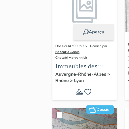
Aperçu
Dossier IA69006092 | Réalisé par
Beccaria Anaïs
-
Chalabi Maryannick
Immeubles des
Années Trente de la
Auvergne-Rhône-Alpes
>
Rhône
>
Lyon
rive gauche
Dossier