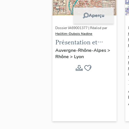
Aperçu
Dossier IA69001377 | Réalisé par
Halitim-Dubois Nadine
Présentation et
synthèse du
Auvergne-Rhône-Alpes
>
Rhône
>
Lyon
patrimoine
industriel de la ville
de Lyon