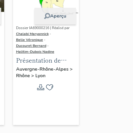
Aperçu
Dossier IA69000216 | Réalisé par
Chalabi Maryannick
-
Belle Véronique
-
Ducouret Bernard
-
Halitim-Dubois Nadine
Présentation de
l'étude de la ville de
Auvergne-Rhône-Alpes
>
Rhône
>
Lyon
Lyon