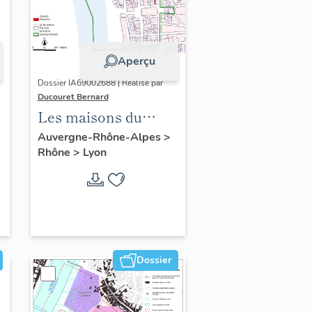
Aperçu
Dossier IA69002688 | Réalisé par
Ducouret Bernard
Les maisons du
quartier Saint-Nizier
Auvergne-Rhône-Alpes
>
Rhône
>
Lyon
Dossier