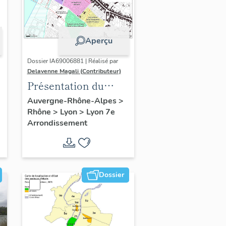
Aperçu
Dossier IA69006881 | Réalisé par
Delavenne Magali (Contributeur)
Présentation du
secteur d'étude
Auvergne-Rhône-Alpes
>
Rhône
>
Lyon
>
Lyon 7e
"Saint-André" (Lyon
Arrondissement
7)
Dossier