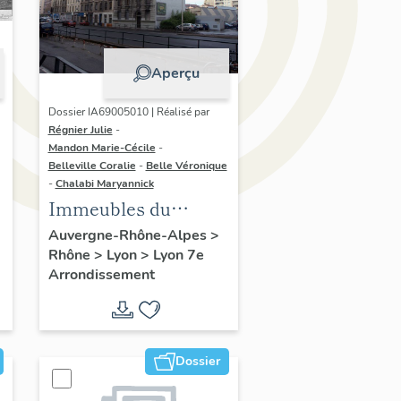
Aperçu
Dossier IA69005010 | Réalisé par
Régnier Julie
-
Mandon Marie-Cécile
-
Belleville Coralie
-
Belle Véronique
-
Chalabi Maryannick
Immeubles du
secteur d'étude La
Auvergne-Rhône-Alpes
>
Rhône
>
Lyon
>
Lyon 7e
Guillotière
Arrondissement
Dossier