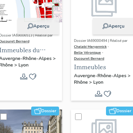
Aperçu
Aperçu
Dossier IA69006513 | Réalisé par
Dossier IA69000494 | Réalisé par
Ducouret Bernard
Chalabi Maryannick
-
Immeubles du
Belle Véronique
-
quartier Saint-Nizier
Auvergne-Rhône-Alpes
>
Ducouret Bernard
Rhône
>
Lyon
Immeubles
Auvergne-Rhône-Alpes
>
Rhône
>
Lyon
Dossier
Dossier