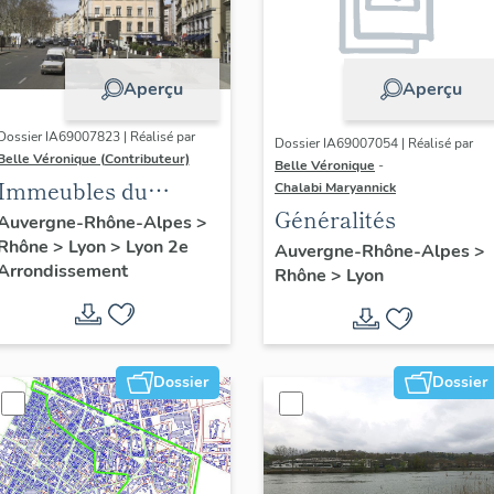
Aperçu
Aperçu
Dossier IA69007823 | Réalisé par
Dossier IA69007054 | Réalisé par
Belle Véronique (Contributeur)
Belle Véronique
-
Immeubles du
Chalabi Maryannick
Généralités
secteur des Jacobins
Auvergne-Rhône-Alpes
>
Rhône
>
Lyon
>
Lyon 2e
Auvergne-Rhône-Alpes
>
Arrondissement
Rhône
>
Lyon
Dossier
Dossier