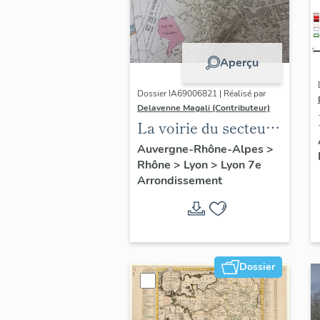
Aperçu
Dossier IA69006821 | Réalisé par
Delavenne Magali (Contributeur)
La voirie du secteur
d'étude "Saint-
Auvergne-Rhône-Alpes
>
Rhône
>
Lyon
>
Lyon 7e
André" (Lyon 7e)
Arrondissement
Dossier