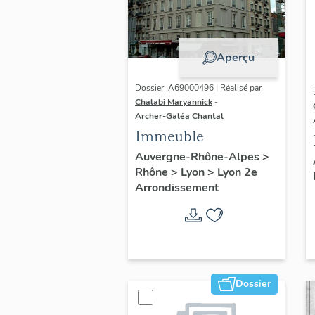
Aperçu
Dossier IA69000496 | Réalisé par
Chalabi Maryannick
-
Archer-Galéa Chantal
Immeuble
Auvergne-Rhône-Alpes
>
Rhône
>
Lyon
>
Lyon 2e
Arrondissement
Dossier