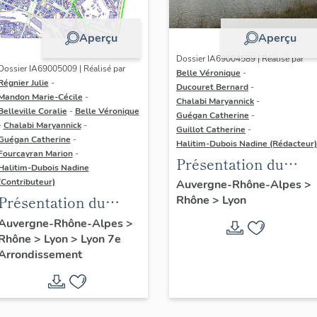
Aperçu
Aperçu
Dossier IA69004589 | Réalisé par
Dossier IA69005009 | Réalisé par
Belle Véronique
-
Régnier Julie
-
Ducouret Bernard
-
Mandon Marie-Cécile
-
Chalabi Maryannick
-
Belleville Coralie
-
Belle Véronique
Guégan Catherine
-
-
Chalabi Maryannick
-
Guillot Catherine
-
Guégan Catherine
-
Halitim-Dubois Nadine (Rédacteur)
Fourcayran Marion
-
Présentation du
Halitim-Dubois Nadine
secteur d'étude Lyon
(Contributeur)
Auvergne-Rhône-Alpes
>
Présentation du
Rhône
>
Lyon
secteur d'étude Lyon
Auvergne-Rhône-Alpes
>
Rhône
>
Lyon
>
Lyon 7e
Guillotière
Arrondissement