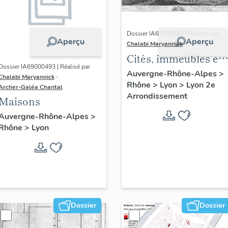
Dossier IA69000848 | Réalisé par
Aperçu
Aperçu
Chalabi Maryannick
Cités, immeubles et
Dossier IA69000493 | Réalisé par
maisons. Ensemble
Auvergne-Rhône-Alpes
>
Chalabi Maryannick
-
Rhône
>
Lyon
>
Lyon 2e
de l'habitat du
Archer-Galéa Chantal
Arrondissement
Confluent
Maisons
Auvergne-Rhône-Alpes
>
Rhône
>
Lyon
Dossier
Dossier