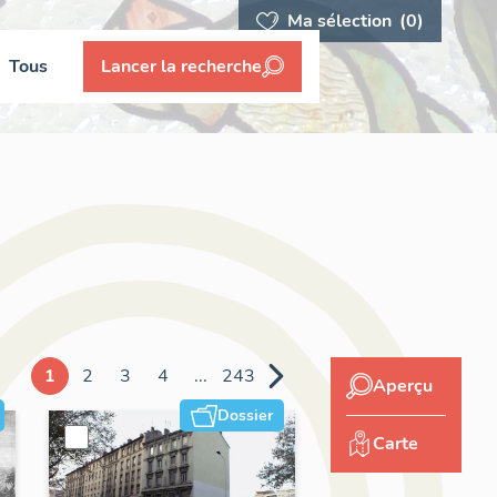
Ma sélection
(0)
Tous
Lancer la recherche
1
2
3
4
...
243
Aperçu
Dossier
Carte