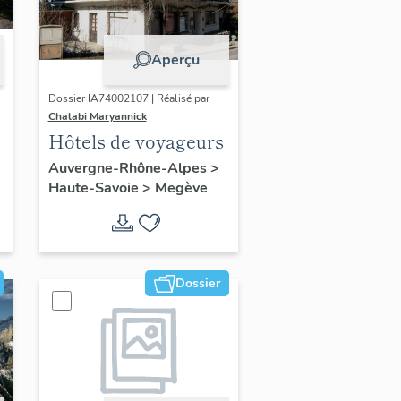
Aperçu
Dossier IA74002107 | Réalisé par
Chalabi Maryannick
Hôtels de voyageurs
Auvergne-Rhône-Alpes
>
Haute-Savoie
>
Megève
Dossier