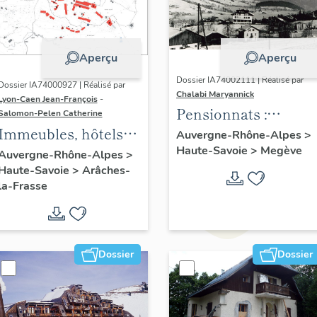
Aperçu
Aperçu
Dossier IA74002111 | Réalisé par
Dossier IA74000927 | Réalisé par
Chalabi Maryannick
Lyon-Caen Jean-François
-
Pensionnats :
Salomon-Pelen Catherine
Immeubles, hôtels
maisons d'enfants
Auvergne-Rhône-Alpes
>
de voyageurs
Haute-Savoie
>
Megève
Auvergne-Rhône-Alpes
>
Haute-Savoie
>
Arâches-
la-Frasse
Dossier
Dossier