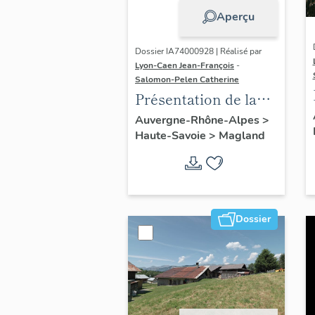
Aperçu
Dossier IA74000928 | Réalisé par
Lyon-Caen Jean-François
-
Salomon-Pelen Catherine
Présentation de la
commune de
Auvergne-Rhône-Alpes
>
Haute-Savoie
>
Magland
Magland
Dossier