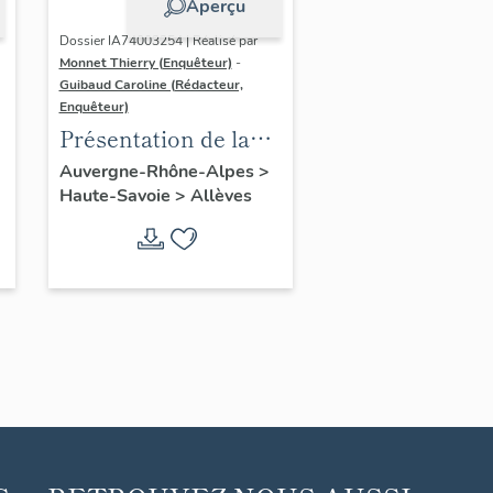
Aperçu
Dossier IA74003254 | Réalisé par
Monnet Thierry (Enquêteur)
-
Guibaud Caroline (Rédacteur,
Enquêteur)
Présentation de la
commune d'Allèves
Auvergne-Rhône-Alpes
>
Haute-Savoie
>
Allèves