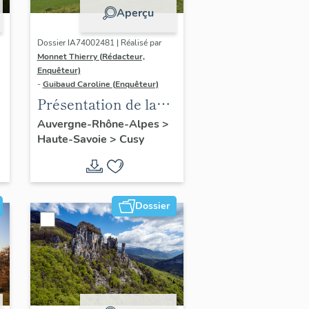
Aperçu
Dossier IA74002481 | Réalisé par
Monnet Thierry (Rédacteur,
Enquêteur)
-
Guibaud Caroline (Enquêteur)
Présentation de la
commune de Cusy
Auvergne-Rhône-Alpes
>
Haute-Savoie
>
Cusy
Dossier