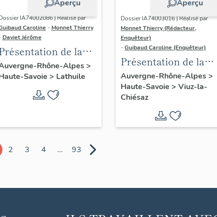
Aperçu
Aperçu
Dossier IA74002086 | Réalisé par
Dossier IA74003016 | Réalisé par
Guibaud Caroline
-
Monnet Thierry
Monnet Thierry (Rédacteur,
-
Daviet Jérôme
Enquêteur)
-
Guibaud Caroline (Enquêteur)
Présentation de la
Présentation de la
commune de
Auvergne-Rhône-Alpes
>
commune de Viuz-la-
Auvergne-Rhône-Alpes
>
Haute-Savoie
>
Lathuile
Lathuile
Haute-Savoie
>
Viuz-la-
Chiésaz
Chiésaz
2
3
4
...
93