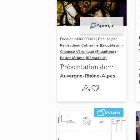
Aperçu
Dossier IM00000001 | Réalisé par
Pairaudeau Catherine (Enquêteur)
-
Chausse Véronique (Enquêteur)
-
Bellet Jérôme (Rédacteur)
Présentation de
l'opération
Auvergne-Rhône-Alpes
d'inventaire du
vitrail ancien de
Rhône-Alpes (corpus
vitrearum)
Dossier