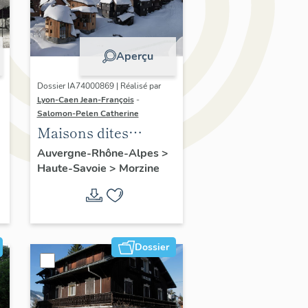
Aperçu
Dossier IA74000869 | Réalisé par
Lyon-Caen Jean-François
-
Salomon-Pelen Catherine
Maisons dites
chalets
Auvergne-Rhône-Alpes
>
Haute-Savoie
>
Morzine
Dossier