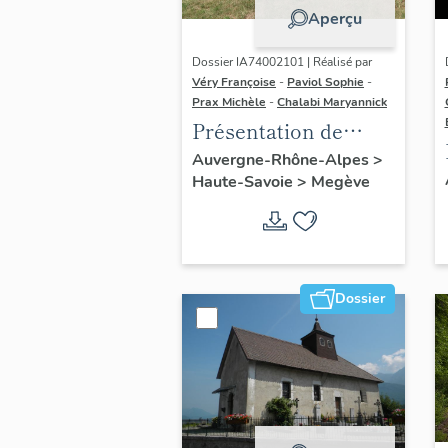
Aperçu
Dossier IA74002101 | Réalisé par
Véry Françoise
-
Paviol Sophie
-
Prax Michèle
-
Chalabi Maryannick
Présentation de
l'aire d'étude Megève
Auvergne-Rhône-Alpes
>
Haute-Savoie
>
Megève
Dossier