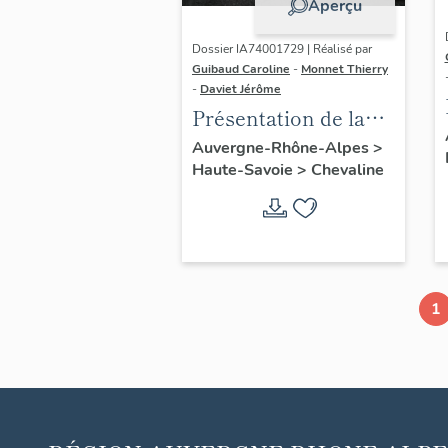
Aperçu
Dossier IA74001729 | Réalisé par
Guibaud Caroline
-
Monnet Thierry
-
Daviet Jérôme
Présentation de la
commune de
Auvergne-Rhône-Alpes
>
Haute-Savoie
>
Chevaline
Chevaline
1