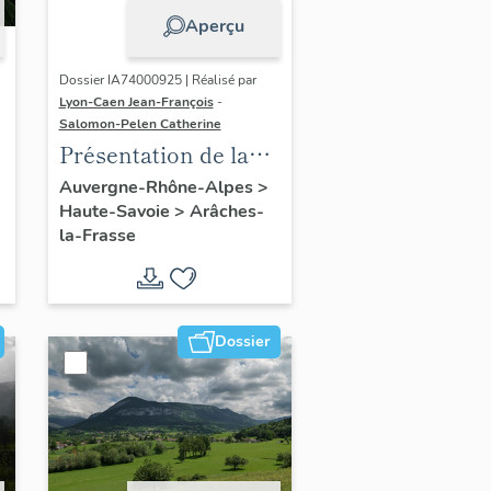
Aperçu
Dossier IA74000925 | Réalisé par
Lyon-Caen Jean-François
-
Salomon-Pelen Catherine
Présentation de la
commune d
Auvergne-Rhône-Alpes
>
Haute-Savoie
>
Arâches-
´Arâches-la-Frasse
la-Frasse
Dossier