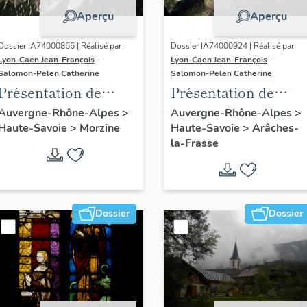
Aperçu
Aperçu
Dossier IA74000866 | Réalisé par
Dossier IA74000924 | Réalisé par
Lyon-Caen Jean-François
-
Lyon-Caen Jean-François
-
Salomon-Pelen Catherine
Salomon-Pelen Catherine
Présentation de
Présentation de
l'aire d'étude
l'aire d'étude Flaine
Auvergne-Rhône-Alpes
>
Auvergne-Rhône-Alpes
>
Haute-Savoie
>
Morzine
Haute-Savoie
>
Arâches-
d'Avoriaz
la-Frasse
Dossier
Dossier