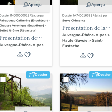
Aperçu
Aperçu
Dossier IM00000002 | Réalisé par
Dossier IA74001663 | Réalisé par
Pairaudeau Catherine (Enquêteur)
-
Serve Clémence
Chausse Véronique (Enquêteur)
-
Présentation de la
Bellet Jérôme (Rédacteur)
commune de Saint-
Auvergne-Rhône-Alpes
>
Présentation de
Haute-Savoie
>
Saint-
Eustache
l'aire d'étude du
Auvergne-Rhône-Alpes
Eustache
recensement du
vitrail ancien de
Rhône-Alpes
Dossier
Dossier