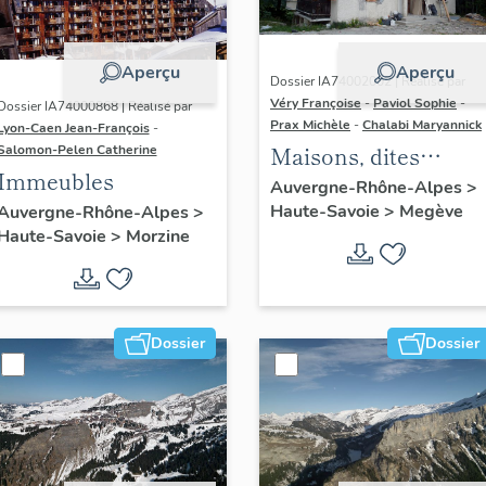
Aperçu
Aperçu
Dossier IA74002002 | Réalisé par
Véry Françoise
-
Paviol Sophie
-
Dossier IA74000868 | Réalisé par
Prax Michèle
-
Chalabi Maryannick
Lyon-Caen Jean-François
-
Maisons, dites
Salomon-Pelen Catherine
Immeubles
chalets
Auvergne-Rhône-Alpes
>
Haute-Savoie
>
Megève
Auvergne-Rhône-Alpes
>
Haute-Savoie
>
Morzine
Dossier
Dossier