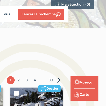
Ma sélection
(0)
Tous
Lancer la recherche
1
2
3
4
...
93
Aperçu
Dossier
Carte