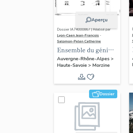
Aperçu
Dossier IA74000867 | Réalisé par
Lyon-Caen Jean-François
-
Salomon-Pelen Catherine
Ensemble du génie
civil ; galerie
Auvergne-Rhône-Alpes
>
Haute-Savoie
>
Morzine
marchande ;
établissement
administratif ; salle
de spectacle
Dossier