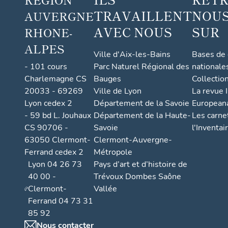
TRAVAILLENT
NOUS
AUVERGNE
AVEC NOUS
SUR
RHONE-
ALPES
Ville d'Aix-les-Bains
Bases de
- 101 cours
Parc Naturel Régional des
nationale
Charlemagne CS
Bauges
Collectio
20033 - 69269
Ville de Lyon
La revue I
Lyon cedex 2
Département de la Savoie
European
- 59 bd L. Jouhaux
Département de la Haute-
Les carne
CS 90706 -
Savoie
l'Inventai
63050 Clermont-
Clermont-Auvergne-
Ferrand cedex 2
Métropole
Lyon 04 26 73
Pays d’art et d’histoire de
40 00 -
Trévoux Dombes Saône
Clermont-
Vallée
Ferrand 04 73 31
85 92
Nous contacter