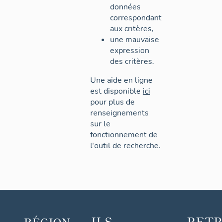
données
correspondant
aux critères,
une mauvaise
expression
des critères.
Une aide en ligne
est disponible
ici
pour plus de
renseignements
sur le
fonctionnement de
l'outil de recherche.
ILS
RET
RÉGION