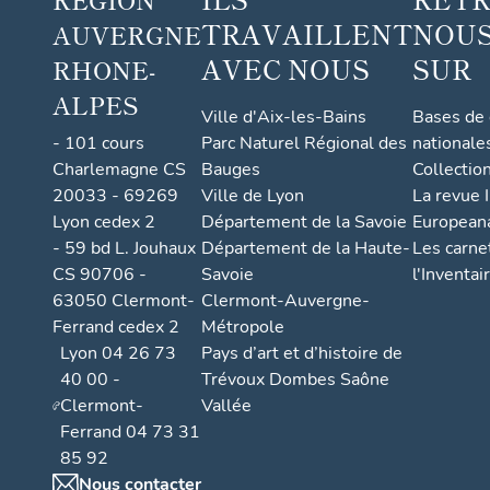
TRAVAILLENT
NOUS
AUVERGNE
AVEC NOUS
SUR
RHONE-
ALPES
Ville d'Aix-les-Bains
Bases de
- 101 cours
Parc Naturel Régional des
nationale
Charlemagne CS
Bauges
Collectio
20033 - 69269
Ville de Lyon
La revue I
Lyon cedex 2
Département de la Savoie
European
- 59 bd L. Jouhaux
Département de la Haute-
Les carne
CS 90706 -
Savoie
l'Inventai
63050 Clermont-
Clermont-Auvergne-
Ferrand cedex 2
Métropole
Lyon 04 26 73
Pays d’art et d’histoire de
40 00 -
Trévoux Dombes Saône
Clermont-
Vallée
Ferrand 04 73 31
85 92
Nous contacter