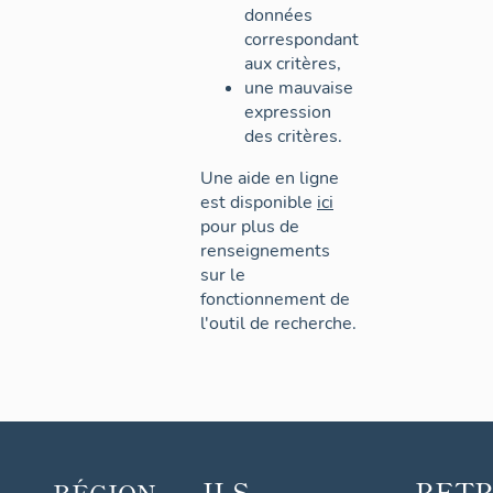
données
correspondant
aux critères,
une mauvaise
expression
des critères.
Une aide en ligne
est disponible
ici
pour plus de
renseignements
sur le
fonctionnement de
l'outil de recherche.
ILS
RET
RÉGION