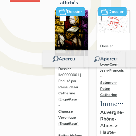
affichés
Dossier
Dossier
Dossier
IA74000927 |
Aperçu
Aperçu
Réalisé par
Lyon-Caen
Dossier
Jean-François
IM00000001 |
-
Réalisé par
Salomon-
Pairaudeau
Pelen
Catherine
Catherine
(Enquêteur)
Immeubles,
-
hôtels de
Chausse
Auvergne-
Véronique
Rhône-
voyageurs
(Enquêteur)
Alpes
>
-
Haute-
Bellet Jérôme