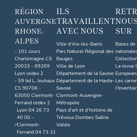
ILS
RET
RÉGION
TRAVAILLENT
NOUS
AUVERGNE
AVEC NOUS
SUR
RHONE-
ALPES
Ville d'Aix-les-Bains
Bases de
- 101 cours
Parc Naturel Régional des
nationale
Charlemagne CS
Bauges
Collectio
20033 - 69269
Ville de Lyon
La revue I
Lyon cedex 2
Département de la Savoie
European
- 59 bd L. Jouhaux
Département de la Haute-
Les carne
CS 90706 -
Savoie
l'Inventai
63050 Clermont-
Clermont-Auvergne-
Ferrand cedex 2
Métropole
Lyon 04 26 73
Pays d’art et d’histoire de
40 00 -
Trévoux Dombes Saône
Clermont-
Vallée
Ferrand 04 73 31