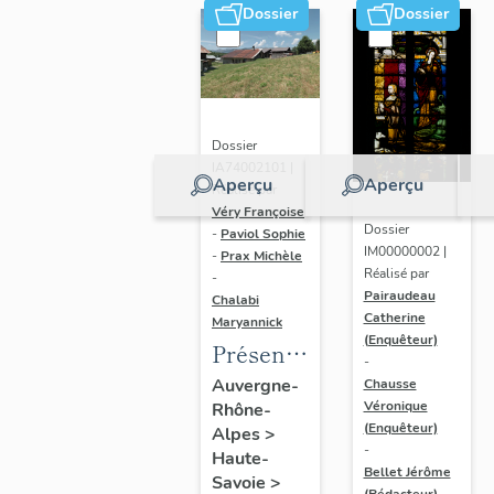
Dossier
Dossier
Dossier
IA74002101 |
Aperçu
Aperçu
Réalisé par
Véry Françoise
Dossier
-
Paviol Sophie
IM00000002 |
-
Prax Michèle
Réalisé par
-
Pairaudeau
Chalabi
Catherine
Maryannick
(Enquêteur)
Présentation
-
de l'aire
Auvergne-
Chausse
Véronique
Rhône-
d'étude
(Enquêteur)
Alpes
>
Megève
-
Haute-
Bellet Jérôme
Savoie
>