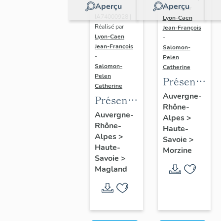
Aperçu
Aperçu
Dossier
Réalisé par
IA74000928 |
Lyon-Caen
Réalisé par
Jean-François
Lyon-Caen
-
Jean-François
Salomon-
-
Pelen
Salomon-
Catherine
Pelen
Présentatio
Catherine
de l'aire
Auvergne-
Présentation
Rhône-
d'étude
de la
Auvergne-
Alpes
>
d'Avoriaz
Rhône-
commune
Haute-
Alpes
>
Savoie
>
de
Haute-
Morzine
Magland
Savoie
>
Magland