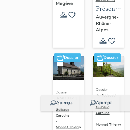
(Rédacteur)
Megève
Présentatio
de l'aire
Auvergne-
Rhône-
d'étude
Alpes
du
recensemen
du vitrail
ancien
Dossier
Dossier
de
Rhône-
Alpes
Dossier
Dossier
IA74002086 |
IA74001729 |
Réalisé par
Aperçu
Aperçu
Réalisé par
Guibaud
Guibaud
Caroline
Caroline
-
-
Monnet Thierry
Monnet Thierry