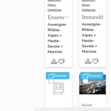
Salomon-
Pelen
Pelen
Catherine
Catherine
Immeubles
Ensemble
du génie
Auvergne-
Auvergne-
Rhône-
Rhône-
civil ;
Alpes
>
Alpes
>
galerie
Haute-
Haute-
marchande ;
Savoie
>
Savoie
>
établissement
Morzine
Morzine
administratif ;
salle de
spectacle
Dossier
Dossier
Dossier
IA74000866 |