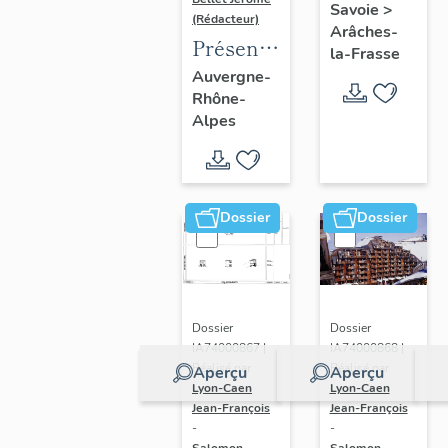
Savoie
>
(Rédacteur)
Arâches-
Présentation
la-Frasse
de
Auvergne-
Rhône-
l'opération
Alpes
d'inventaire
du vitrail
ancien
de
Dossier
Dossier
Rhône-
Alpes
(corpus
vitrearum)
Dossier
Dossier
IA74000868 |
IA74000867 |
Réalisé par
Réalisé par
Aperçu
Aperçu
Lyon-Caen
Lyon-Caen
Jean-François
Jean-François
-
-
Salomon-