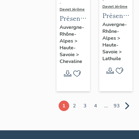
-
-
Daviet Jérôme
Daviet Jérôme
Présentatio
Présentation
de la
Auvergne-
de la
Auvergne-
Rhône-
commune
Rhône-
commune
Alpes
>
de
Alpes
>
de
Haute-
Haute-
Lathuile
Chevaline
Savoie
>
Savoie
>
Lathuile
Chevaline
1
2
3
4
...
93