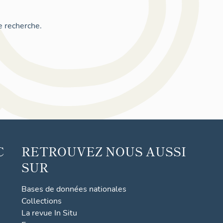
e recherche.
C
RETROUVEZ NOUS AUSSI
SUR
Bases de données nationales
Collections
La revue In Situ