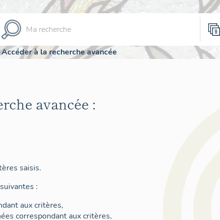
Accéder à la recherche avancée
erche avancée :
ères saisis.
suivantes :
dant aux critères,
nées correspondant aux critères,