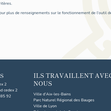
itères.
ur plus de renseignements sur le fonctionnement de l'outil d
ILS TRAVAILLENT AVE
S
NOUS
ex 2
nd cedex 2
Ville d'Aix-les-Bains
 85 92
Parc Naturel Régional des Bauges
Ville de Lyon