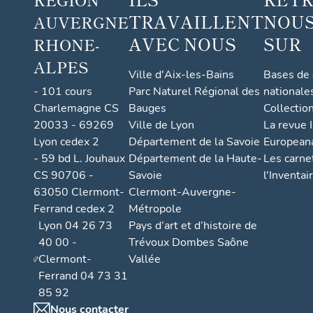
TRAVAILLENT
NOUS
AUVERGNE
AVEC NOUS
SUR
RHONE-
ALPES
Ville d'Aix-les-Bains
Bases de
- 101 cours
Parc Naturel Régional des
nationale
Charlemagne CS
Bauges
Collectio
20033 - 69269
Ville de Lyon
La revue I
Lyon cedex 2
Département de la Savoie
European
- 59 bd L. Jouhaux
Département de la Haute-
Les carne
CS 90706 -
Savoie
l'Inventai
63050 Clermont-
Clermont-Auvergne-
Ferrand cedex 2
Métropole
Lyon 04 26 73
Pays d’art et d’histoire de
40 00 -
Trévoux Dombes Saône
Clermont-
Vallée
Ferrand 04 73 31
85 92
Nous contacter