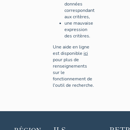
données
correspondant
aux critères,
une mauvaise
expression
des critères.
Une aide en ligne
est disponible
ici
pour plus de
renseignements
sur le
fonctionnement de
l'outil de recherche.
ILS
RET
RÉGION