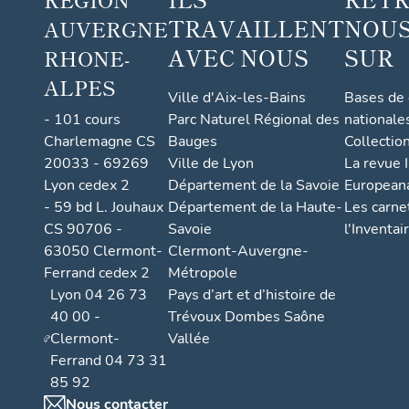
TRAVAILLENT
NOUS
AUVERGNE
AVEC NOUS
SUR
RHONE-
ALPES
Ville d'Aix-les-Bains
Bases de
- 101 cours
Parc Naturel Régional des
nationale
Charlemagne CS
Bauges
Collectio
20033 - 69269
Ville de Lyon
La revue I
Lyon cedex 2
Département de la Savoie
European
- 59 bd L. Jouhaux
Département de la Haute-
Les carne
CS 90706 -
Savoie
l'Inventai
63050 Clermont-
Clermont-Auvergne-
Ferrand cedex 2
Métropole
Lyon 04 26 73
Pays d’art et d’histoire de
40 00 -
Trévoux Dombes Saône
Clermont-
Vallée
Ferrand 04 73 31
85 92
Nous contacter