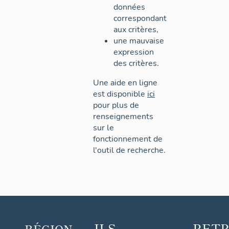
données
correspondant
aux critères,
une mauvaise
expression
des critères.
Une aide en ligne
est disponible
ici
pour plus de
renseignements
sur le
fonctionnement de
l'outil de recherche.
ILS
RET
RÉGION