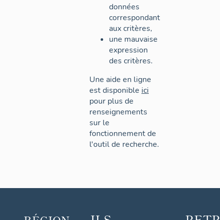
données
correspondant
aux critères,
une mauvaise
expression
des critères.
Une aide en ligne
est disponible
ici
pour plus de
renseignements
sur le
fonctionnement de
l'outil de recherche.
ILS
RET
RÉGION