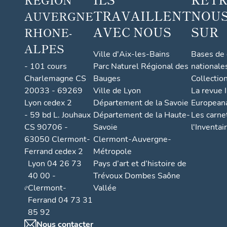
TRAVAILLENT
NOUS
AUVERGNE
AVEC NOUS
SUR
RHONE-
ALPES
Ville d'Aix-les-Bains
Bases de
- 101 cours
Parc Naturel Régional des
nationale
Charlemagne CS
Bauges
Collectio
20033 - 69269
Ville de Lyon
La revue I
Lyon cedex 2
Département de la Savoie
European
- 59 bd L. Jouhaux
Département de la Haute-
Les carne
CS 90706 -
Savoie
l'Inventai
63050 Clermont-
Clermont-Auvergne-
Ferrand cedex 2
Métropole
Lyon 04 26 73
Pays d’art et d’histoire de
40 00 -
Trévoux Dombes Saône
Clermont-
Vallée
Ferrand 04 73 31
85 92
Nous contacter