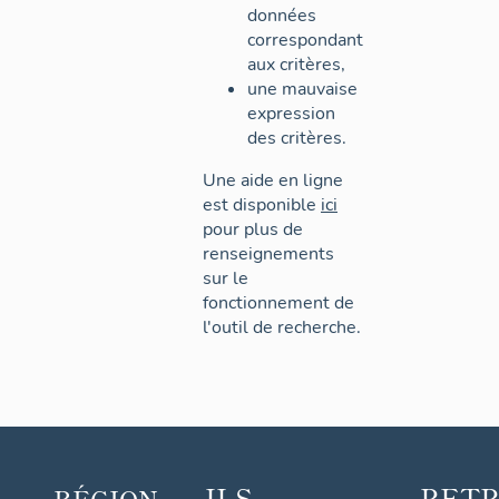
données
correspondant
aux critères,
une mauvaise
expression
des critères.
Une aide en ligne
est disponible
ici
pour plus de
renseignements
sur le
fonctionnement de
l'outil de recherche.
ILS
RET
RÉGION