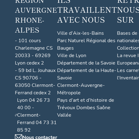
TRAVAILLENT
NOUS
AUVERGNE
AVEC NOUS
SUR
RHONE-
ALPES
Ville d'Aix-les-Bains
Bases de
- 101 cours
Parc Naturel Régional des
nationale
Charlemagne CS
Bauges
Collectio
20033 - 69269
Ville de Lyon
La revue I
Lyon cedex 2
Département de la Savoie
European
- 59 bd L. Jouhaux
Département de la Haute-
Les carne
CS 90706 -
Savoie
l'Inventai
63050 Clermont-
Clermont-Auvergne-
Ferrand cedex 2
Métropole
Lyon 04 26 73
Pays d’art et d’histoire de
40 00 -
Trévoux Dombes Saône
Clermont-
Vallée
Ferrand 04 73 31
85 92
Nous contacter