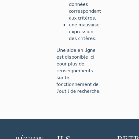
données
correspondant
aux critères,
une mauvaise
expression
des critères.
Une aide en ligne
est disponible
ici
pour plus de
renseignements
sur le
fonctionnement de
l'outil de recherche.
ILS
RET
RÉGION