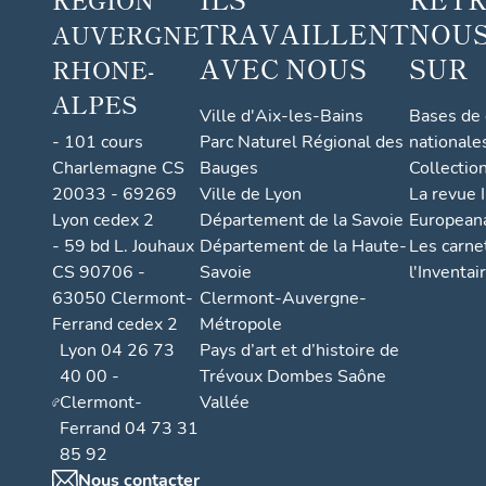
TRAVAILLENT
NOUS
AUVERGNE
AVEC NOUS
SUR
RHONE-
ALPES
Ville d'Aix-les-Bains
Bases de
- 101 cours
Parc Naturel Régional des
nationale
Charlemagne CS
Bauges
Collectio
20033 - 69269
Ville de Lyon
La revue I
Lyon cedex 2
Département de la Savoie
European
- 59 bd L. Jouhaux
Département de la Haute-
Les carne
CS 90706 -
Savoie
l'Inventai
63050 Clermont-
Clermont-Auvergne-
Ferrand cedex 2
Métropole
Lyon 04 26 73
Pays d’art et d’histoire de
40 00 -
Trévoux Dombes Saône
Clermont-
Vallée
Ferrand 04 73 31
85 92
Nous contacter