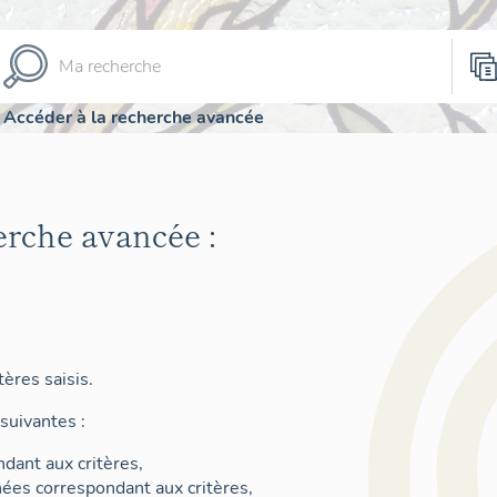
Accéder à la recherche avancée
erche avancée :
ères saisis.
suivantes :
dant aux critères,
nées correspondant aux critères,