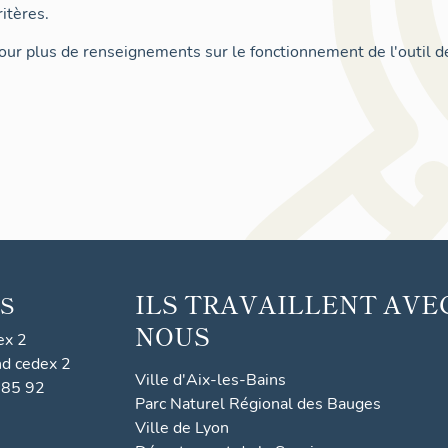
itères.
ur plus de renseignements sur le fonctionnement de l'outil d
ILS TRAVAILLENT AVE
S
NOUS
ex 2
nd cedex 2
Ville d'Aix-les-Bains
 85 92
Parc Naturel Régional des Bauges
Ville de Lyon