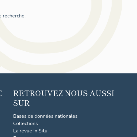
e recherche.
C
RETROUVEZ NOUS AUSSI
SUR
Bases de données nationales
Collections
La revue In Situ