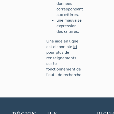
données
correspondant
aux critères,
une mauvaise
expression
des critères.
Une aide en ligne
est disponible
ici
pour plus de
renseignements
sur le
fonctionnement de
l'outil de recherche.
ILS
RET
RÉGION