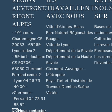
TRAVAILLENT
NOUS
AUVERGNE
AVEC NOUS
SUR
RHONE-
ALPES
Ville d'Aix-les-Bains
Bases de
- 101 cours
Parc Naturel Régional des
nationale
Charlemagne CS
Bauges
Collectio
20033 - 69269
Ville de Lyon
La revue I
Lyon cedex 2
Département de la Savoie
European
- 59 bd L. Jouhaux
Département de la Haute-
Les carne
CS 90706 -
Savoie
l'Inventai
63050 Clermont-
Clermont-Auvergne-
Ferrand cedex 2
Métropole
Lyon 04 26 73
Pays d’art et d’histoire de
40 00 -
Trévoux Dombes Saône
Clermont-
Vallée
Ferrand 04 73 31
85 92
Nous contacter