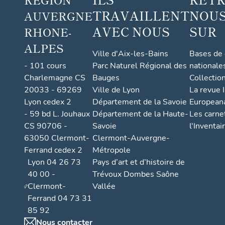
TRAVAILLENT
NOUS
AUVERGNE
AVEC NOUS
SUR
RHONE-
ALPES
Ville d'Aix-les-Bains
Bases de
- 101 cours
Parc Naturel Régional des
nationale
Charlemagne CS
Bauges
Collectio
20033 - 69269
Ville de Lyon
La revue I
Lyon cedex 2
Département de la Savoie
European
- 59 bd L. Jouhaux
Département de la Haute-
Les carne
CS 90706 -
Savoie
l'Inventai
63050 Clermont-
Clermont-Auvergne-
Ferrand cedex 2
Métropole
Lyon 04 26 73
Pays d’art et d’histoire de
40 00 -
Trévoux Dombes Saône
Clermont-
Vallée
Ferrand 04 73 31
85 92
Nous contacter