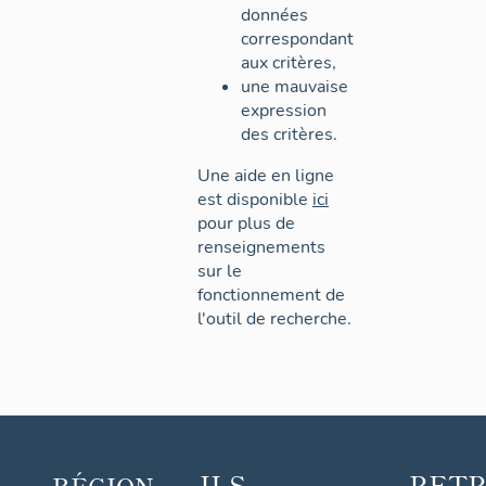
données
correspondant
aux critères,
une mauvaise
expression
des critères.
Une aide en ligne
est disponible
ici
pour plus de
renseignements
sur le
fonctionnement de
l'outil de recherche.
ILS
RET
RÉGION