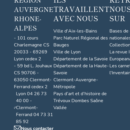
TRAVAILLENT
NOUS
AUVERGNE
AVEC NOUS
SUR
RHONE-
ALPES
Ville d'Aix-les-Bains
Bases de
- 101 cours
Parc Naturel Régional des
nationale
Charlemagne CS
Bauges
Collectio
20033 - 69269
Ville de Lyon
La revue I
Lyon cedex 2
Département de la Savoie
European
- 59 bd L. Jouhaux
Département de la Haute-
Les carne
CS 90706 -
Savoie
l'Inventai
63050 Clermont-
Clermont-Auvergne-
Ferrand cedex 2
Métropole
Lyon 04 26 73
Pays d’art et d’histoire de
40 00 -
Trévoux Dombes Saône
Clermont-
Vallée
Ferrand 04 73 31
85 92
Nous contacter