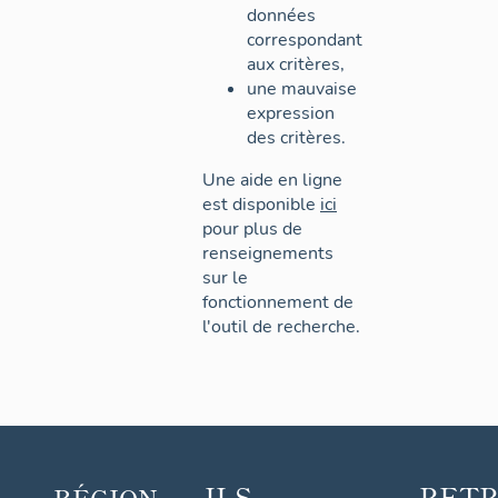
données
correspondant
aux critères,
une mauvaise
expression
des critères.
Une aide en ligne
est disponible
ici
pour plus de
renseignements
sur le
fonctionnement de
l'outil de recherche.
ILS
RET
RÉGION