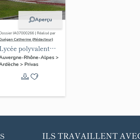
Aperçu
Dossier IA07000266 | Réalisé par
Guégan Catherine (Rédacteur)
Lycée polyvalent
Vincent d'Indy
Auvergne-Rhône-Alpes
>
Ardèche
>
Privas
ILS TRAVAILLENT AVE
S