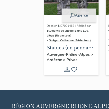
Aperçu
Dossier IM07001462 | Réalisé par
Etudiants de l'Ecole Saint-Luc,
Liège (Rédacteur)
-
Guégan Catherine (Rédacteur)
Statues (en pendant)
: Le Jeune homme, la
Auvergne-Rhône-Alpes
>
Ardèche
>
Privas
Jeune fille
RÉGION
AUVERGNE RHONE-ALPE