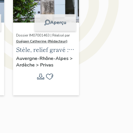
Aperçu
Dossier IM07001463 | Réalisé par
Guégan Catherine (Rédacteur)
Stèle, relief gravé :
La Nature
Auvergne-Rhône-Alpes
>
Ardèche
>
Privas