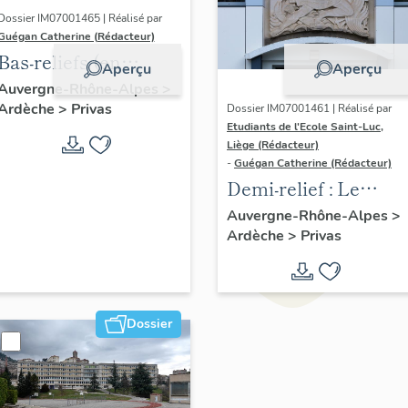
Dossier IM07001465 | Réalisé par
Guégan Catherine (Rédacteur)
Bas-reliefs (en
Aperçu
Aperçu
pendant) : Le
Auvergne-Rhône-Alpes
>
Ardèche
>
Privas
Printemps,
Dossier IM07001461 | Réalisé par
Etudiants de l'Ecole Saint-Luc,
l’Automne
Liège (Rédacteur)
-
Guégan Catherine (Rédacteur)
Demi-relief : Le
Savoir
Auvergne-Rhône-Alpes
>
Ardèche
>
Privas
Dossier