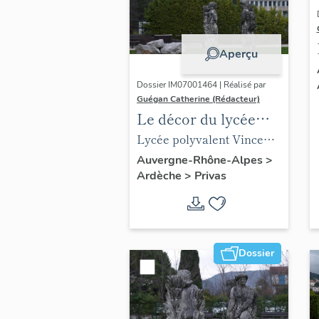
Aperçu
Dossier IM07001464 | Réalisé par
Guégan Catherine (Rédacteur)
Le décor du lycée
Vincent d'Indy
Lycée polyvalent Vincent
d'Indy
Auvergne-Rhône-Alpes
>
Ardèche
>
Privas
Dossier