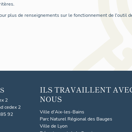
itères.
ur plus de renseignements sur le fonctionnement de l'outil d
ILS TRAVAILLENT AVE
S
NOUS
ex 2
nd cedex 2
Ville d'Aix-les-Bains
 85 92
Parc Naturel Régional des Bauges
Ville de Lyon