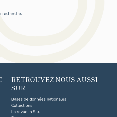
e recherche.
C
RETROUVEZ NOUS AUSSI
SUR
Bases de données nationales
Collections
La revue In Situ