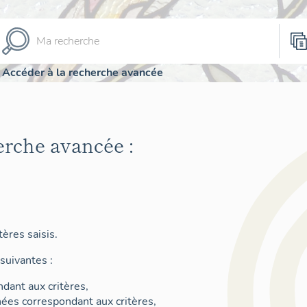
Accéder à la recherche avancée
erche avancée :
ères saisis.
suivantes :
dant aux critères,
nées correspondant aux critères,