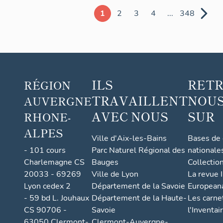
1
2
3
4
...
348
ILS
RET
RÉGION
TRAVAILLENT
NOUS
AUVERGNE
AVEC NOUS
SUR
RHONE-
ALPES
Ville d'Aix-les-Bains
Bases de
- 101 cours
Parc Naturel Régional des
nationale
Charlemagne CS
Bauges
Collectio
20033 - 69269
Ville de Lyon
La revue I
Lyon cedex 2
Département de la Savoie
European
- 59 bd L. Jouhaux
Département de la Haute-
Les carne
CS 90706 -
Savoie
l'Inventai
63050 Clermont-
Clermont-Auvergne-