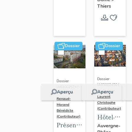
Thiers
Dossier
Dossier
Dossier
Dossier
IA63002450 |
IA63002574 |
Réalisé par
Aperçu
Aperçu
Réalisé par
Laurent
Renaud-
Christophe
Morand
(Contributeur)
Bénédicte
Hôtel-
(Contributeur)
Présentation
Dieu de
Auvergne-