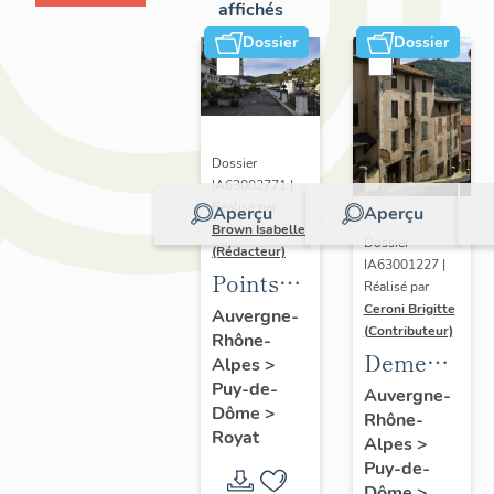
affichés
Dossier
Dossier
Dossier
IA63002771 |
Réalisé par
Aperçu
Aperçu
Brown Isabelle
Dossier
(Rédacteur)
IA63001227 |
Points
Réalisé par
de vue
Ceroni Brigitte
Auvergne-
(Contributeur)
Rhône-
sur le
Demeures
Alpes
>
paysage
Puy-de-
en site
Auvergne-
thermal
Dôme
>
Rhône-
de pente
Royat
Alpes
>
Puy-de-
Dôme
>