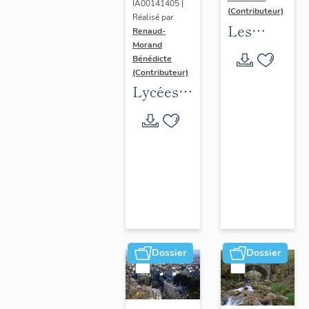
IA00141405 |
(Contributeur)
Réalisé par
Les
Renaud-
Morand
collèges
Bénédicte
jésuites
(Contributeur)
d'Ancien
Lycées
Régime
publics
(1556-
en
1763)
espace
dans la
urbain
région
(1802-
Auvergne-
1988)
Rhône-
Alpes
Dossier
Dossier
(DOSSIER
EN
COURS)