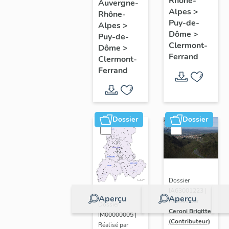
de
Rhône-
Clermont-
Auvergne-
Alpes
>
Rhône-
l'opération
Ferrand
Puy-de-
Alpes
>
ponctuelle
: les
Dôme
>
Puy-de-
"Muraille
raisons
Clermont-
Dôme
>
Ferrand
de
de
Clermont-
Ferrand
Chine"
l'étude
(de
Clermont-
Ferrand)
Dossier
Dossier
Dossier
IA63001223 |
Aperçu
Aperçu
Réalisé par
Dossier
Ceroni Brigitte
IM00000005 |
(Contributeur)
Réalisé par