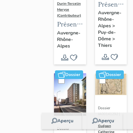
Présentatio
Durin-Tercelin
Maryse
de
Auvergne-
(Contributeur)
Rhône-
l'enquête
Présentation
Alpes
>
thématique
de
Puy-de-
Auvergne-
régionale
Dôme
>
Rhône-
l’opération
"Pentes
Thiers
Alpes
tissus et
de la
ornements
commune
liturgiques
de
en
Dossier
Dossier
Thiers"
Auvergne
Dossier
IA00141292 |
Aperçu
Aperçu
Réalisé par
Guégan
Dossier
Catherine