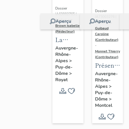
Dossier
Dossier
IA63002765 |
IA73003276 |
Réalisé par
Aperçu
Aperçu
Réalisé par
Brown Isabelle
Guibaud
(Rédacteur)
Caroline
La
(Contributeur)
-
station
Auvergne-
Monnet Thierry
Rhône-
thermale
(Contributeur)
Alpes
>
de
Présentatio
Puy-de-
Royat-
de la
Dôme
>
Auvergne-
Chamalières
Royat
Rhône-
commune
Alpes
>
de
Puy-de-
Montcel
Dôme
>
Montcel