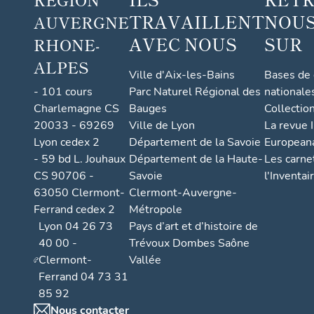
TRAVAILLENT
NOUS
AUVERGNE
AVEC NOUS
SUR
RHONE-
ALPES
Ville d'Aix-les-Bains
Bases de
- 101 cours
Parc Naturel Régional des
nationale
Charlemagne CS
Bauges
Collectio
20033 - 69269
Ville de Lyon
La revue I
Lyon cedex 2
Département de la Savoie
European
- 59 bd L. Jouhaux
Département de la Haute-
Les carne
CS 90706 -
Savoie
l'Inventai
63050 Clermont-
Clermont-Auvergne-
Ferrand cedex 2
Métropole
Lyon 04 26 73
Pays d’art et d’histoire de
40 00 -
Trévoux Dombes Saône
Clermont-
Vallée
Ferrand 04 73 31
85 92
Nous contacter