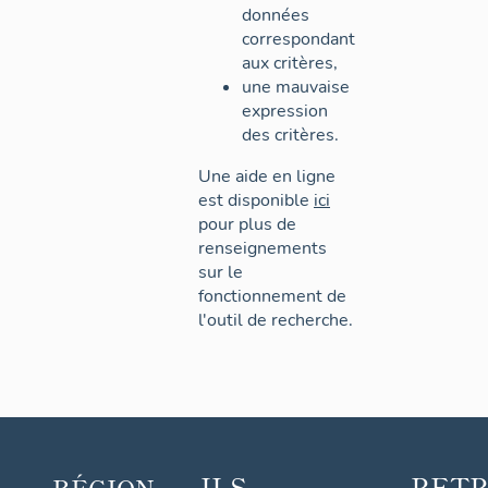
données
correspondant
aux critères,
une mauvaise
expression
des critères.
Une aide en ligne
est disponible
ici
pour plus de
renseignements
sur le
fonctionnement de
l'outil de recherche.
ILS
RET
RÉGION