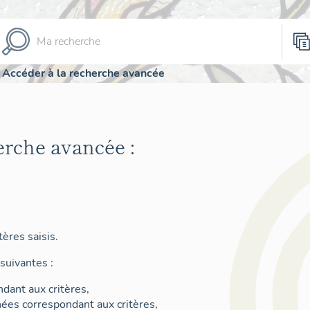
Accéder à la recherche avancée
erche avancée :
ères saisis.
suivantes :
dant aux critères,
nées correspondant aux critères,