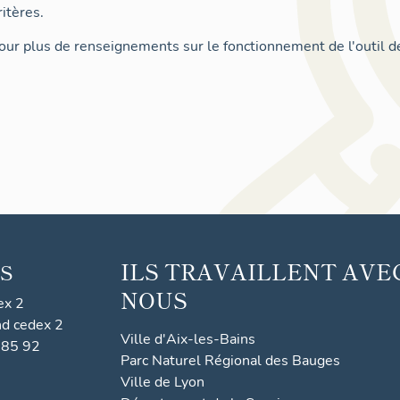
itères.
ur plus de renseignements sur le fonctionnement de l'outil d
ILS TRAVAILLENT AVE
S
NOUS
ex 2
nd cedex 2
Ville d'Aix-les-Bains
 85 92
Parc Naturel Régional des Bauges
Ville de Lyon