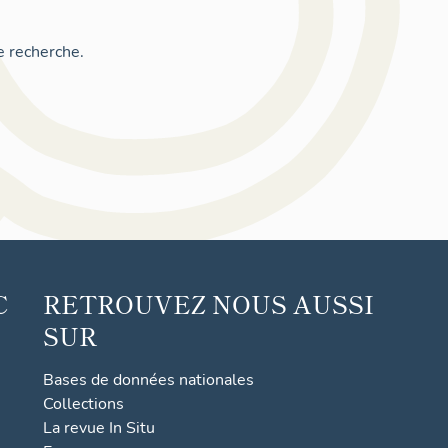
e recherche.
C
RETROUVEZ NOUS AUSSI
SUR
Bases de données nationales
Collections
La revue In Situ