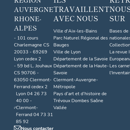
TRAVAILLENT
NOUS
AUVERGNE
AVEC NOUS
SUR
RHONE-
ALPES
Ville d'Aix-les-Bains
Bases de
- 101 cours
Parc Naturel Régional des
nationale
Charlemagne CS
Bauges
Collectio
20033 - 69269
Ville de Lyon
La revue I
Lyon cedex 2
Département de la Savoie
European
- 59 bd L. Jouhaux
Département de la Haute-
Les carne
CS 90706 -
Savoie
l'Inventai
63050 Clermont-
Clermont-Auvergne-
Ferrand cedex 2
Métropole
Lyon 04 26 73
Pays d’art et d’histoire de
40 00 -
Trévoux Dombes Saône
Clermont-
Vallée
Ferrand 04 73 31
85 92
Nous contacter