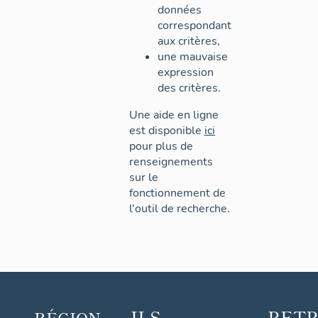
données
correspondant
aux critères,
une mauvaise
expression
des critères.
Une aide en ligne
est disponible
ici
pour plus de
renseignements
sur le
fonctionnement de
l'outil de recherche.
ILS
RET
RÉGION